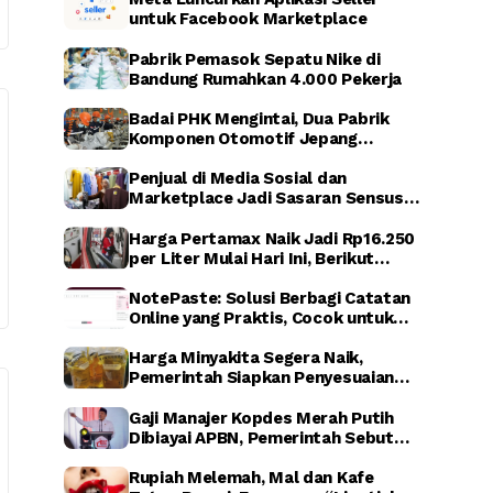
untuk Facebook Marketplace
Pabrik Pemasok Sepatu Nike di
Bandung Rumahkan 4.000 Pekerja
Badai PHK Mengintai, Dua Pabrik
Komponen Otomotif Jepang
Dikabarkan Relokasi dari Indonesia
Penjual di Media Sosial dan
Marketplace Jadi Sasaran Sensus
Ekonomi Nasional 2026
Harga Pertamax Naik Jadi Rp16.250
per Liter Mulai Hari Ini, Berikut
Dampaknya
NotePaste: Solusi Berbagi Catatan
Online yang Praktis, Cocok untuk
Blogger hingga Affiliate Marketing
Harga Minyakita Segera Naik,
Pemerintah Siapkan Penyesuaian
HET dalam Waktu Dekat
Gaji Manajer Kopdes Merah Putih
Dibiayai APBN, Pemerintah Sebut
untuk Perkuat Ekonomi Desa
Rupiah Melemah, Mal dan Kafe