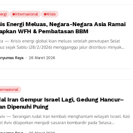
ergi
Internasional
Krisis
sis Energi Meluas, Negara-Negara Asia Ramai
rapkan WFH & Pembatasan BBM
ta — Krisis energi global kian meluas setelah penutupan Selat
z sejak Sabtu (28/2/2026) mengganggu jalur distribusi minyak
. Kondisi ini memicu lonjakan...
anyumas Raya
26 Maret 2026
ternasional
al Iran Gempur Israel Lagi, Gedung Hancur–
an Dipenuhi Puing
viv — Serangan rudal Iran kembali menghantam wilayah Israel. Kali
Tel Aviv dilaporkan menjadi sasaran bombardir pada Selasa
/2026), menyebabkan sejumlah...