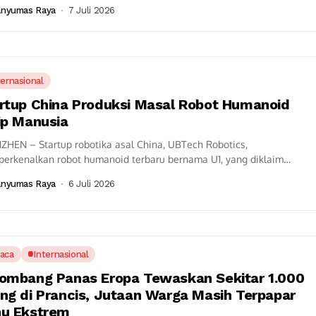
takan bersalah menerima suap senilai...
anyumas Raya
7 Juli 2026
ternasional
rtup China Produksi Masal Robot Humanoid
ip Manusia
ZHEN – Startup robotika asal China, UBTech Robotics,
erkenalkan robot humanoid terbaru bernama U1, yang diklaim
ai robot humanoid berukuran penuh pertama di...
anyumas Raya
6 Juli 2026
aca
Internasional
ombang Panas Eropa Tewaskan Sekitar 1.000
ng di Prancis, Jutaan Warga Masih Terpapar
u Ekstrem