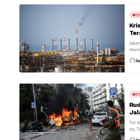
En
Kri
Te
Jakar
Hormu
dunia
B
In
Rud
Jal
Tel A
ini, 
(24/3