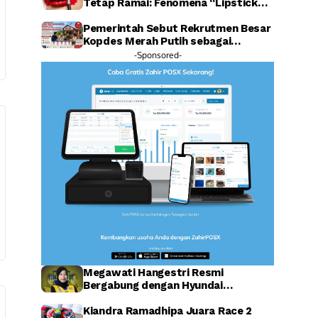
Tetap Ramai: Fenomena “Lipstick
Effect” Jadi Sorotan Warganet
Pemerintah Sebut Rekrutmen Besar
Kopdes Merah Putih sebagai
Investasi SDM Raksasa
-Sponsored-
Megawati Hangestri Resmi
Bergabung dengan Hyundai
Hillstate, Legenda Voli Korea
Sambut Penuh Harapan
Kiandra Ramadhipa Juara Race 2