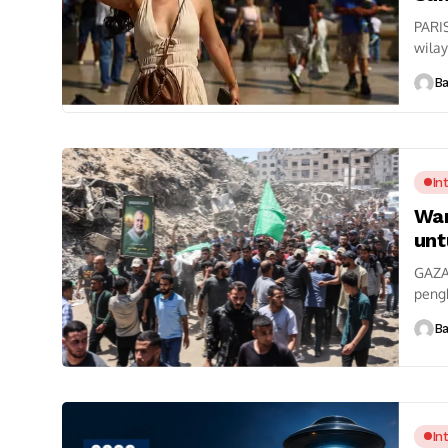
PARI
wilay
kemat
B
In
War
un
GAZA
peng
yang 
B
In