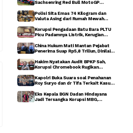
Sachsenring Red Bull MotoGP
Rookies Cup 2026, Indonesia Raya
Berkumandang di Jerman
Polisi Sita Emas 74 Kilogram dan
Valuta Asing dari Rumah Mewah
Sentul, Terkait Dugaan Korupsi PLN,
ASABRI, dan Krakatau Steel
Korupsi Pengadaan Batu Bara PLTU
Picu Padamnya Listrik, Kerugian
Negara Capai Rp5 Triliun
China Hukum Mati Mantan Pejabat
Penerima Suap Rp5,8 Triliun, Dinilai
Rugikan Negara Secara Luar Biasa
Hakim Nyatakan Audit BPKP Sah,
Korupsi Chromebook Rugikan
Negara Rp1,56 Triliun
Kapolri Buka Suara soal Penahanan
Roy Suryo dan dr Tifa Terkait Kasus
Dugaan Ijazah Palsu Jokowi
Eks Kepala BGN Dadan Hindayana
Jadi Tersangka Korupsi MBG,
Kejagung Tahan Tiga Pejabat