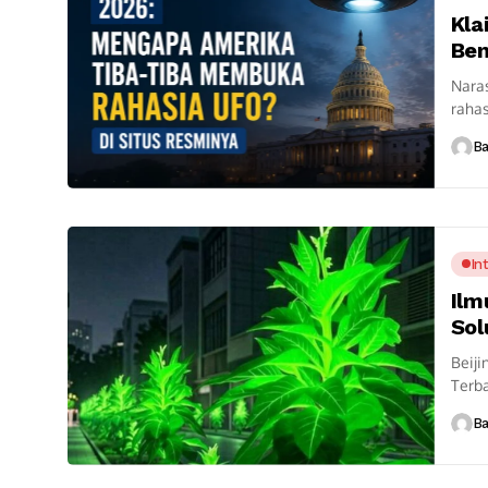
Kla
Ben
Nara
raha
Klaim
B
In
Ilm
Sol
Beiji
Terb
berca
B