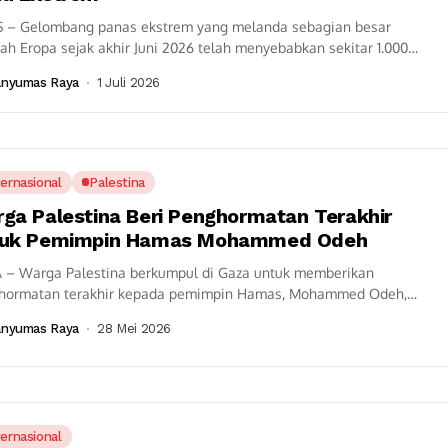
S – Gelombang panas ekstrem yang melanda sebagian besar
ah Eropa sejak akhir Juni 2026 telah menyebabkan sekitar 1.000
ian berlebih (excess deaths)...
anyumas Raya
1 Juli 2026
ternasional
Palestina
ga Palestina Beri Penghormatan Terakhir
tuk Pemimpin Hamas Mohammed Odeh
 – Warga Palestina berkumpul di Gaza untuk memberikan
hormatan terakhir kepada pemimpin Hamas, Mohammed Odeh,
dilaporkan gugur dalam serangan yang disebut...
anyumas Raya
28 Mei 2026
ternasional