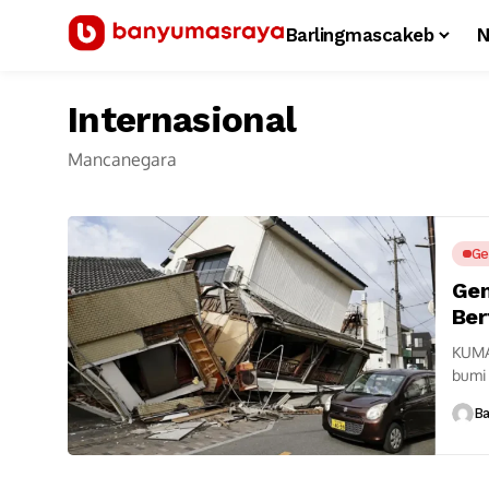
Barlingmascakeb
N
Internasional
Mancanegara
G
Gem
Ber
KUMA
bumi
Hingg
B