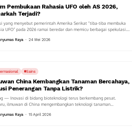
im Pembukaan Rahasia UFO oleh AS 2026,
arkah Terjadi?
si yang menyebut pemerintah Amerika Serikat “tiba-tiba membuka
sia UFO” pada 2026 ramai beredar dan memicu berbagai spekulasi.
 tersebut menyebut adanya rilis...
anyumas Raya
24 Mei 2026
ternasional
Sains
uwan China Kembangkan Tanaman Bercahaya,
usi Penerangan Tanpa Listrik?
ng — Inovasi di bidang bioteknologi terus berkembang pesat.
aru, ilmuwan di China mengembangkan teknologi tanaman
haya hasil rekayasa genetika yang digadang-gadang menjadi...
anyumas Raya
15 April 2026