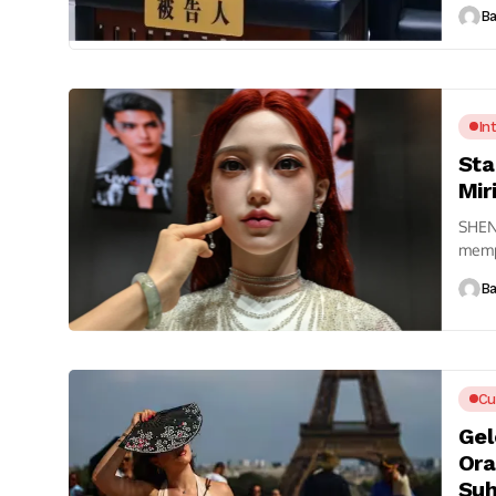
dinya
B
In
Sta
Mir
SHEN
memp
sebag
B
Cu
Gel
Ora
Suh