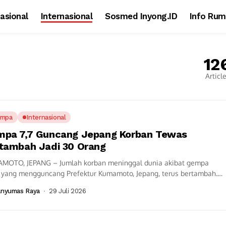
asional
Internasional
Sosmed Inyong.ID
Info Rum
12
Articl
empa
Internasional
pa 7,7 Guncang Jepang Korban Tewas
tambah Jadi 30 Orang
MOTO, JEPANG – Jumlah korban meninggal dunia akibat gempa
 yang mengguncang Prefektur Kumamoto, Jepang, terus bertambah.
a Kamis (30/7/2026), pemerintah Jepang melaporkan...
anyumas Raya
29 Juli 2026