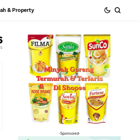
ah & Property
6
es
-Sponsored-