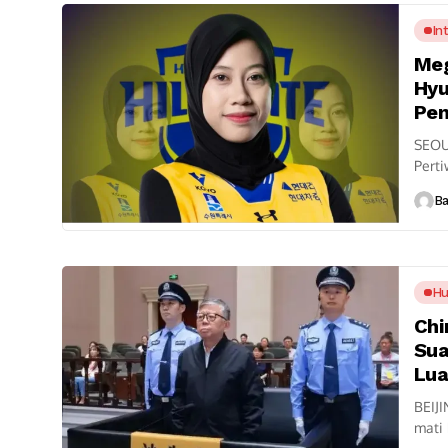
In
Meg
Hyu
Pen
SEOU
Perti
Kehad
B
H
Chi
Sua
Lua
BEIJI
mati 