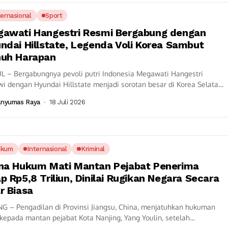
ternasional
Sport
awati Hangestri Resmi Bergabung dengan
ndai Hillstate, Legenda Voli Korea Sambut
uh Harapan
L – Bergabungnya pevoli putri Indonesia Megawati Hangestri
wi dengan Hyundai Hillstate menjadi sorotan besar di Korea Selatan.
iran opposite hitter asal Indonesia...
anyumas Raya
18 Juli 2026
ukum
Internasional
Kriminal
na Hukum Mati Mantan Pejabat Penerima
p Rp5,8 Triliun, Dinilai Rugikan Negara Secara
r Biasa
NG – Pengadilan di Provinsi Jiangsu, China, menjatuhkan hukuman
kepada mantan pejabat Kota Nanjing, Yang Youlin, setelah