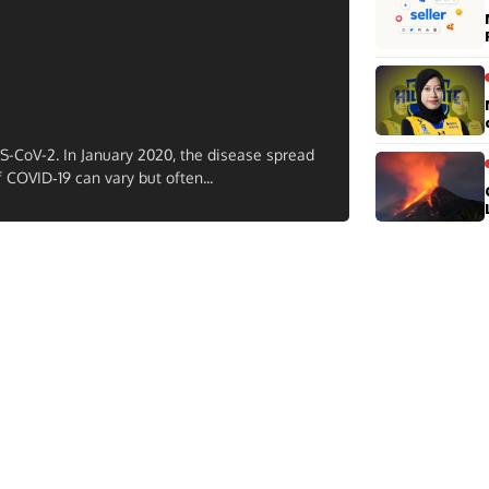
S-CoV-2. In January 2020, the disease spread
COVID‑19 can vary but often...