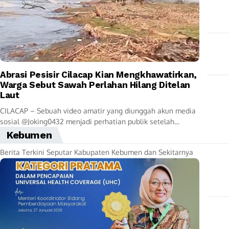
Abrasi Pesisir Cilacap Kian Mengkhawatirkan,
Warga Sebut Sawah Perlahan Hilang Ditelan
Laut
CILACAP – Sebuah video amatir yang diunggah akun media
sosial @Joking0432 menjadi perhatian publik setelah
memperlihatkan kondisi abrasi yang disebut semakin parah
Kebumen
di...
Berita Terkini Seputar Kabupaten Kebumen dan Sekitarnya