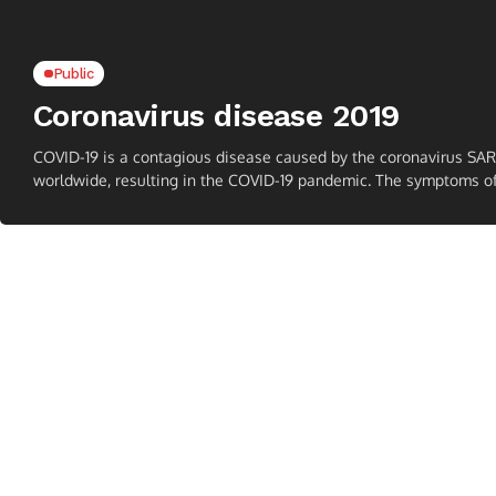
Public
Coronavirus disease 2019
COVID-19 is a contagious disease caused by the coronavirus SAR
worldwide, resulting in the COVID-19 pandemic. The symptoms of 