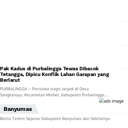
Pak Kadus di Purbalingga Tewas Dibacok
Tetangga, Dipicu Konflik Lahan Garapan yang
Berlarut
PURBALINGGA – Peristiwa tragis terjadi di Desa
Sangkanayu, Kecamatan Mrebet, Kabupaten Purbalingga.
Seorang Kepala Dusun III bernama Sungkowo (57)
meninggal dunia setelah menjadi...
Banyumas
Berita Terkini Seputar Kabupaten Banyumas dan Sekitarnya