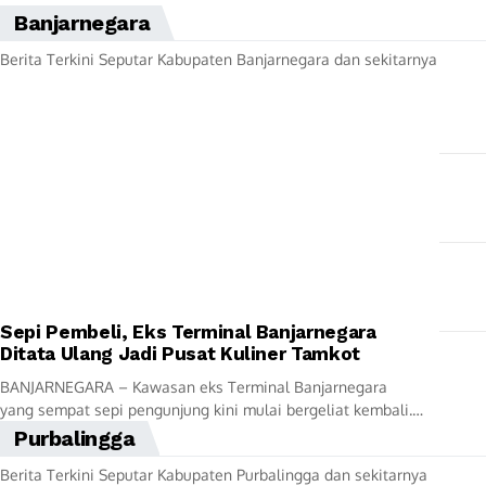
Banjarnegara
Berita Terkini Seputar Kabupaten Banjarnegara dan sekitarnya
Sepi Pembeli, Eks Terminal Banjarnegara
Ditata Ulang Jadi Pusat Kuliner Tamkot
BANJARNEGARA – Kawasan eks Terminal Banjarnegara
yang sempat sepi pengunjung kini mulai bergeliat kembali.
Pemerintah Kabupaten Banjarnegara melalui Dinas
Purbalingga
Perindustrian, Perdagangan, Koperasi dan...
Berita Terkini Seputar Kabupaten Purbalingga dan sekitarnya