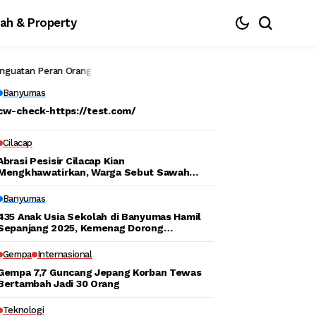
ah & Property
n Peran Orang Tua dan Edukasi Remaja
Gempa 7,7 Guncang Jepang Ko
Banyumas
cw-check-https://test.com/
Cilacap
Abrasi Pesisir Cilacap Kian
Mengkhawatirkan, Warga Sebut Sawah
Perlahan Hilang Ditelan Laut
Banyumas
435 Anak Usia Sekolah di Banyumas Hamil
Sepanjang 2025, Kemenag Dorong
Penguatan Peran Orang Tua dan Edukasi
Remaja
Gempa
Internasional
Gempa 7,7 Guncang Jepang Korban Tewas
Bertambah Jadi 30 Orang
Teknologi