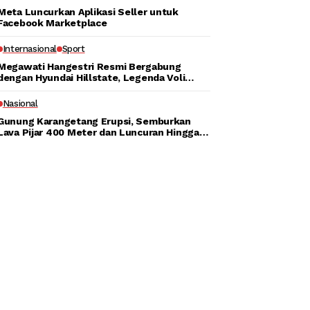
Meta Luncurkan Aplikasi Seller untuk
Facebook Marketplace
Internasional
Sport
Megawati Hangestri Resmi Bergabung
dengan Hyundai Hillstate, Legenda Voli
Korea Sambut Penuh Harapan
Nasional
Gunung Karangetang Erupsi, Semburkan
Lava Pijar 400 Meter dan Luncuran Hingga
700 Meter