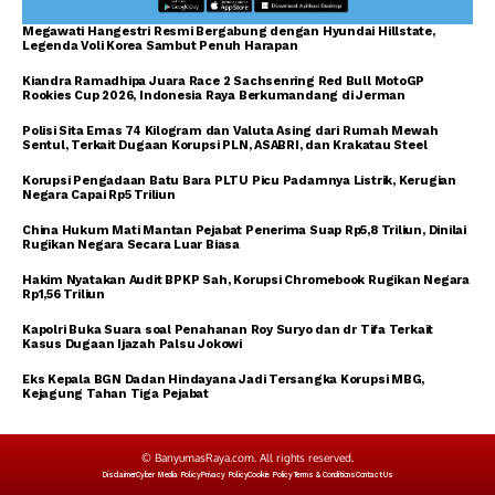
Megawati Hangestri Resmi Bergabung dengan Hyundai Hillstate,
Legenda Voli Korea Sambut Penuh Harapan
Kiandra Ramadhipa Juara Race 2 Sachsenring Red Bull MotoGP
Rookies Cup 2026, Indonesia Raya Berkumandang di Jerman
Polisi Sita Emas 74 Kilogram dan Valuta Asing dari Rumah Mewah
Sentul, Terkait Dugaan Korupsi PLN, ASABRI, dan Krakatau Steel
Korupsi Pengadaan Batu Bara PLTU Picu Padamnya Listrik, Kerugian
Negara Capai Rp5 Triliun
China Hukum Mati Mantan Pejabat Penerima Suap Rp5,8 Triliun, Dinilai
Rugikan Negara Secara Luar Biasa
Hakim Nyatakan Audit BPKP Sah, Korupsi Chromebook Rugikan Negara
Rp1,56 Triliun
Kapolri Buka Suara soal Penahanan Roy Suryo dan dr Tifa Terkait
Kasus Dugaan Ijazah Palsu Jokowi
Eks Kepala BGN Dadan Hindayana Jadi Tersangka Korupsi MBG,
Kejagung Tahan Tiga Pejabat
© BanyumasRaya.com. All rights reserved.
Disclaimer
Cyber Media Policy
Privacy Policy
Cookie Policy
Terms & Conditions
Contact Us