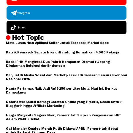
Telegram
TikTok
Hot Topic
Meta Luncurkan Aplikasi Seller untuk Facebook Marketplace
Pabrik Pemasok Sepatu Nike di Bandung Rumahkan 4.000 Pekerja
Badai PHK Mengintai, Dua Pabrik Komponen Otomotif Jepang
Dikabarkan Relokasi dari Indonesia
Penjual di Media Sosial dan Marketplace Jadi Sasaran Sensus Ekonomi
Nasional 2026
Harga Pertamax Naik Jadi Rp16.250 per Liter Mulai Hari Ini, Berikut
Dampaknya
NotePaste: Solusi Berbagi Catatan Online yang Praktis, Cocok untuk
Blogger hingga Affiliate Marketing
Harga Minyakita Segera Naik, Pemerintah Siapkan Penyesuaian HET
dalam Waktu Dekat
Gaji Manajer Kopdes Merah Putih Dibiayai APBN, Pemerintah Sebut
untuk Perkuat Ekonomi Desa