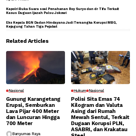
Kapolri Buka Suara soal Penahanan Roy Suryo dan dr Tifa Terkait
Kasus Dugaan Ijazah Palsu Jokowi
Eks Kepala BGN Dadan Hindayana Jadi Tersangka Korupsi MBG,
Kejagung Tahan Tiga Pejabat
Related Articles
Nasional
Hukum
Nasional
Gunung Karangetang
Polisi Sita Emas 74
Erupsi, Semburkan
Kilogram dan Valuta
Lava Pijar 400 Meter
Asing dari Rumah
dan Luncuran Hingga
Mewah Sentul, Terkait
700 Meter
Dugaan Korupsi PLN,
ASABRI, dan Krakatau
Banyumas Raya
Steel