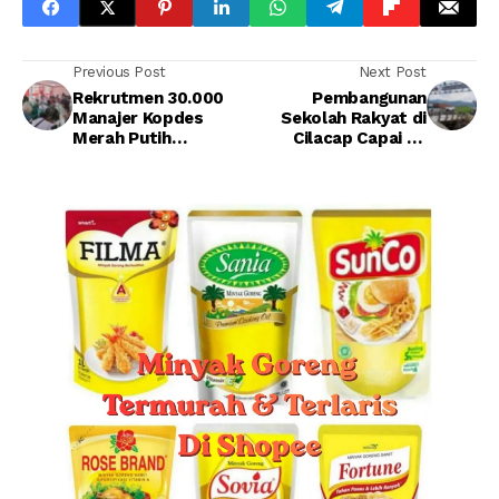
Previous Post
Next Post
Rekrutmen 30.000
Pembangunan
Manajer Kopdes
Sekolah Rakyat di
Merah Putih
Cilacap Capai 56
Rampung, Kualitas
Persen, Target
SDM hingga Risiko
Beroperasi Juli dan
Beban Anggaran Jadi
Tampung 270 Siswa
Sorotan