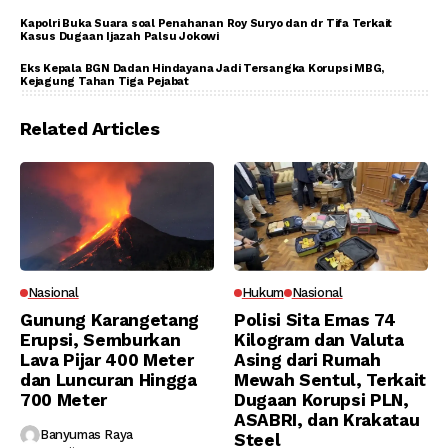
Kapolri Buka Suara soal Penahanan Roy Suryo dan dr Tifa Terkait
Kasus Dugaan Ijazah Palsu Jokowi
Eks Kepala BGN Dadan Hindayana Jadi Tersangka Korupsi MBG,
Kejagung Tahan Tiga Pejabat
Related Articles
Nasional
Hukum
Nasional
Gunung Karangetang
Polisi Sita Emas 74
Erupsi, Semburkan
Kilogram dan Valuta
Lava Pijar 400 Meter
Asing dari Rumah
dan Luncuran Hingga
Mewah Sentul, Terkait
700 Meter
Dugaan Korupsi PLN,
ASABRI, dan Krakatau
Banyumas Raya
Steel