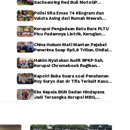
Sachsenring Red Bull MotoGP
Rookies Cup 2026, Indonesia Raya
Berkumandang di Jerman
Polisi Sita Emas 74 Kilogram dan
Valuta Asing dari Rumah Mewah
Sentul, Terkait Dugaan Korupsi PLN,
ASABRI, dan Krakatau Steel
Korupsi Pengadaan Batu Bara PLTU
Picu Padamnya Listrik, Kerugian
Negara Capai Rp5 Triliun
China Hukum Mati Mantan Pejabat
Penerima Suap Rp5,8 Triliun, Dinilai
Rugikan Negara Secara Luar Biasa
Hakim Nyatakan Audit BPKP Sah,
Korupsi Chromebook Rugikan
Negara Rp1,56 Triliun
Kapolri Buka Suara soal Penahanan
Roy Suryo dan dr Tifa Terkait Kasus
Dugaan Ijazah Palsu Jokowi
Eks Kepala BGN Dadan Hindayana
Jadi Tersangka Korupsi MBG,
Kejagung Tahan Tiga Pejabat