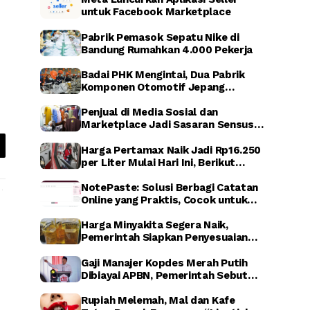
untuk Facebook Marketplace
Pabrik Pemasok Sepatu Nike di
Bandung Rumahkan 4.000 Pekerja
Badai PHK Mengintai, Dua Pabrik
Komponen Otomotif Jepang
Dikabarkan Relokasi dari Indonesia
Penjual di Media Sosial dan
Marketplace Jadi Sasaran Sensus
Ekonomi Nasional 2026
Harga Pertamax Naik Jadi Rp16.250
per Liter Mulai Hari Ini, Berikut
Dampaknya
NotePaste: Solusi Berbagi Catatan
Online yang Praktis, Cocok untuk
Blogger hingga Affiliate Marketing
Harga Minyakita Segera Naik,
Pemerintah Siapkan Penyesuaian
HET dalam Waktu Dekat
Gaji Manajer Kopdes Merah Putih
Dibiayai APBN, Pemerintah Sebut
untuk Perkuat Ekonomi Desa
Rupiah Melemah, Mal dan Kafe