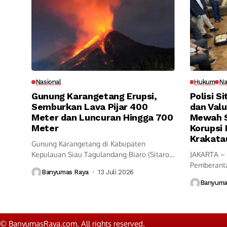
Nasional
Hukum
Na
Gunung Karangetang Erupsi,
Polisi S
Semburkan Lava Pijar 400
dan Valu
Meter dan Luncuran Hingga 700
Mewah S
Meter
Korupsi 
Krakata
Gunung Karangetang di Kabupaten
Kepulauan Siau Tagulandang Biaro (Sitaro),
JAKARTA – 
Sulawesi Utara, kembali...
Pemberanta
Banyumas Raya
13 Juli 2026
(Kortastipid
Banyuma
© BanyumasRaya.com. All rights reserved.