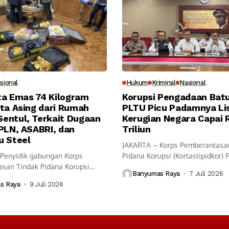
sional
Hukum
Kriminal
Nasional
ita Emas 74 Kilogram
Korupsi Pengadaan Bat
ta Asing dari Rumah
PLTU Picu Padamnya Lis
entul, Terkait Dugaan
Kerugian Negara Capai 
PLN, ASABRI, dan
Triliun
u Steel
JAKARTA – Korps Pemberantasa
Penyidik gabungan Korps
Pidana Korupsi (Kortastipidkor) 
san Tindak Pidana Korupsi
menyidik dugaan...
Banyumas Raya
7 Juli 2026
kor) Polri dan...
s Raya
9 Juli 2026