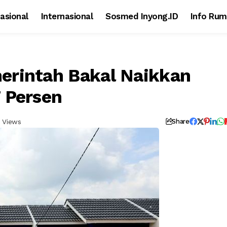
asional
Internasional
Sosmed Inyong.ID
Info Rum
erintah Bakal Naikkan
 Persen
 Views
Share