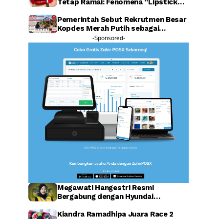
Tetap Ramai: Fenomena “Lipstick
Effect” Jadi Sorotan Warganet
Pemerintah Sebut Rekrutmen Besar
Kopdes Merah Putih sebagai
Investasi SDM Raksasa
-Sponsored-
Megawati Hangestri Resmi
Bergabung dengan Hyundai
Hillstate, Legenda Voli Korea
Sambut Penuh Harapan
Kiandra Ramadhipa Juara Race 2