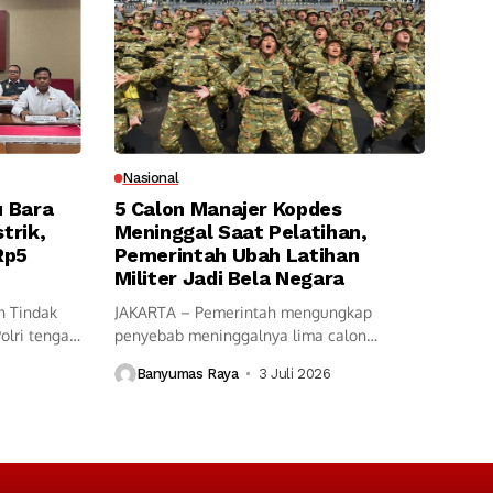
Nasional
u Bara
5 Calon Manajer Kopdes
trik,
Meninggal Saat Pelatihan,
Rp5
Pemerintah Ubah Latihan
Militer Jadi Bela Negara
n Tindak
JAKARTA – Pemerintah mengungkap
Polri tengah
penyebab meninggalnya lima calon
manajer Koperasi Desa (Kopdes)...
Banyumas Raya
3 Juli 2026