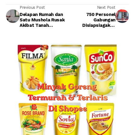
Previous Post
Next Post
Delapan Rumah dan
750 Personel
Satu Mushola Rusak
Gabungan
Akibat Tanah
Disiapsiagakan
Bergerak di
Tangani Bencana dan
Banjarnegara
Nataru di Kebumen