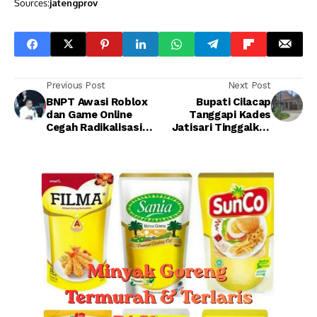
Sources:
jatengprov
Previous Post
Next Post
BNPT Awasi Roblox
Bupati Cilacap
dan Game Online
Tanggapi Kades
Cegah Radikalisasi
Jatisari Tinggalkan
Anak di Ruang Digital
Desa dan Menghilang
Tanpa Kabar