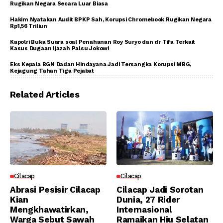
Rugikan Negara Secara Luar Biasa
Hakim Nyatakan Audit BPKP Sah, Korupsi Chromebook Rugikan Negara
Rp1,56 Triliun
Kapolri Buka Suara soal Penahanan Roy Suryo dan dr Tifa Terkait
Kasus Dugaan Ijazah Palsu Jokowi
Eks Kepala BGN Dadan Hindayana Jadi Tersangka Korupsi MBG,
Kejagung Tahan Tiga Pejabat
Related Articles
Cilacap
Cilacap
Abrasi Pesisir Cilacap
Cilacap Jadi Sorotan
Kian
Dunia, 27 Rider
Mengkhawatirkan,
Internasional
Warga Sebut Sawah
Ramaikan Hiu Selatan