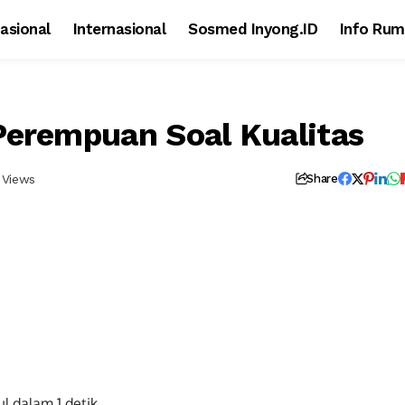
asional
Internasional
Sosmed Inyong.ID
Info Rum
Perempuan Soal Kualitas
 Views
Share
ul dalam
0
detik...