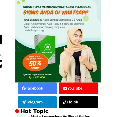
st
in
g
Facebook
YouTube
Telegram
TikTok
Hot Topic
Meta Luncurkan Aplikasi Seller