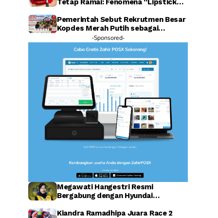
Tetap Ramai: Fenomena “Lipstick
Effect” Jadi Sorotan Warganet
Pemerintah Sebut Rekrutmen Besar
Kopdes Merah Putih sebagai
Investasi SDM Raksasa
-Sponsored-
Megawati Hangestri Resmi
Bergabung dengan Hyundai
Hillstate, Legenda Voli Korea
Sambut Penuh Harapan
Kiandra Ramadhipa Juara Race 2