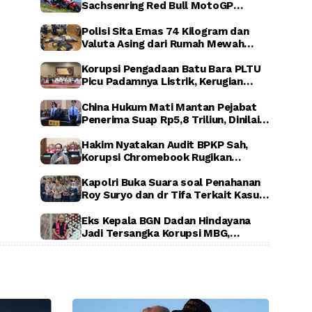
Sachsenring Red Bull MotoGP
Rookies Cup 2026, Indonesia Raya
Berkumandang di Jerman
Polisi Sita Emas 74 Kilogram dan
Valuta Asing dari Rumah Mewah
Sentul, Terkait Dugaan Korupsi PLN,
ASABRI, dan Krakatau Steel
Korupsi Pengadaan Batu Bara PLTU
Picu Padamnya Listrik, Kerugian
Negara Capai Rp5 Triliun
China Hukum Mati Mantan Pejabat
Penerima Suap Rp5,8 Triliun, Dinilai
Rugikan Negara Secara Luar Biasa
Hakim Nyatakan Audit BPKP Sah,
Korupsi Chromebook Rugikan
Negara Rp1,56 Triliun
Kapolri Buka Suara soal Penahanan
Roy Suryo dan dr Tifa Terkait Kasus
Dugaan Ijazah Palsu Jokowi
Eks Kepala BGN Dadan Hindayana
Jadi Tersangka Korupsi MBG,
Kejagung Tahan Tiga Pejabat