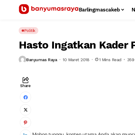
Barlingmascakeb
N
Politik
Hasto Ingatkan Kader 
Banyumas Raya
10 Maret 2018
1 Mins Read
359
Share
Mohon tunggu, konten utama Anda akan munc