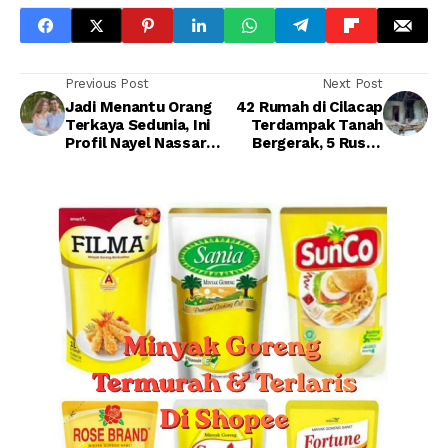
Previous Post
Next Post
Jadi Menantu Orang
42 Rumah di Cilacap
Terkaya Sedunia, Ini
Terdampak Tanah
Profil Nayel Nassar
Bergerak, 5 Rusak
yang Menikahi Putri
Berat
Bill Gates