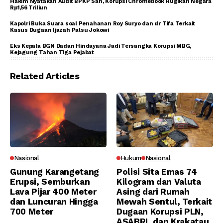
Hakim Nyatakan Audit BPKP Sah, Korupsi Chromebook Rugikan Negara
Rp1,56 Triliun
Kapolri Buka Suara soal Penahanan Roy Suryo dan dr Tifa Terkait
Kasus Dugaan Ijazah Palsu Jokowi
Eks Kepala BGN Dadan Hindayana Jadi Tersangka Korupsi MBG,
Kejagung Tahan Tiga Pejabat
Related Articles
Nasional
Hukum
Nasional
Gunung Karangetang
Polisi Sita Emas 74
Erupsi, Semburkan
Kilogram dan Valuta
Lava Pijar 400 Meter
Asing dari Rumah
dan Luncuran Hingga
Mewah Sentul, Terkait
700 Meter
Dugaan Korupsi PLN,
ASABRI, dan Krakatau