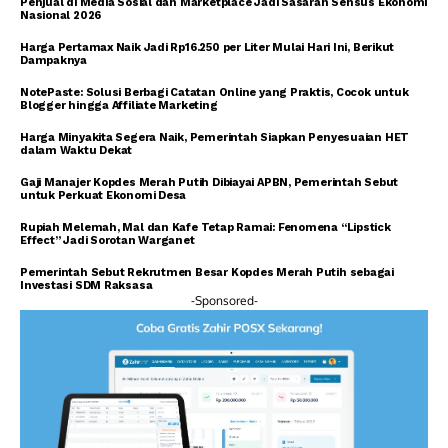
Penjual di Media Sosial dan Marketplace Jadi Sasaran Sensus Ekonomi
Nasional 2026
Harga Pertamax Naik Jadi Rp16.250 per Liter Mulai Hari Ini, Berikut
Dampaknya
NotePaste: Solusi Berbagi Catatan Online yang Praktis, Cocok untuk
Blogger hingga Affiliate Marketing
Harga Minyakita Segera Naik, Pemerintah Siapkan Penyesuaian HET
dalam Waktu Dekat
Gaji Manajer Kopdes Merah Putih Dibiayai APBN, Pemerintah Sebut
untuk Perkuat Ekonomi Desa
Rupiah Melemah, Mal dan Kafe Tetap Ramai: Fenomena “Lipstick
Effect” Jadi Sorotan Warganet
Pemerintah Sebut Rekrutmen Besar Kopdes Merah Putih sebagai
Investasi SDM Raksasa
-Sponsored-