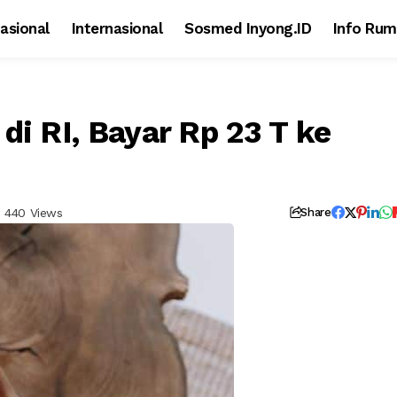
asional
Internasional
Sosmed Inyong.ID
Info Rum
di RI, Bayar Rp 23 T ke
440 Views
Share