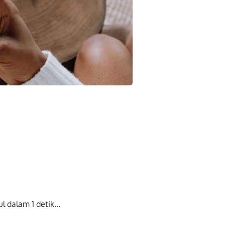
ul dalam
0
detik...