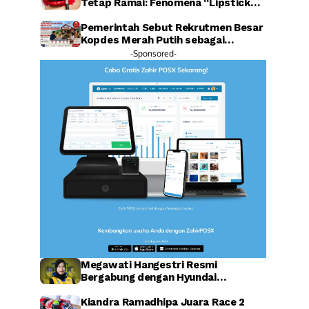
Tetap Ramai: Fenomena “Lipstick
Effect” Jadi Sorotan Warganet
Pemerintah Sebut Rekrutmen Besar
Kopdes Merah Putih sebagai
Investasi SDM Raksasa
-Sponsored-
Megawati Hangestri Resmi
Bergabung dengan Hyundai
Hillstate, Legenda Voli Korea
Sambut Penuh Harapan
Kiandra Ramadhipa Juara Race 2