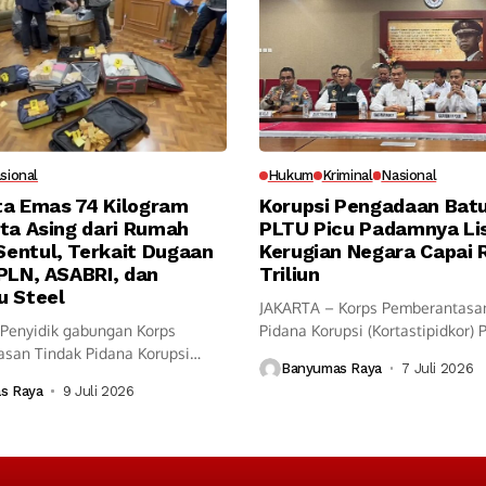
sional
Hukum
Kriminal
Nasional
ita Emas 74 Kilogram
Korupsi Pengadaan Bat
ta Asing dari Rumah
PLTU Picu Padamnya Lis
entul, Terkait Dugaan
Kerugian Negara Capai 
PLN, ASABRI, dan
Triliun
u Steel
JAKARTA – Korps Pemberantasa
Penyidik gabungan Korps
Pidana Korupsi (Kortastipidkor) 
san Tindak Pidana Korupsi
menyidik dugaan...
Banyumas Raya
7 Juli 2026
kor) Polri dan...
s Raya
9 Juli 2026