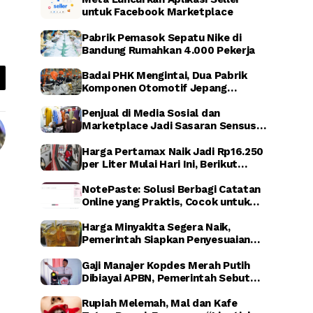
untuk Facebook Marketplace
Pabrik Pemasok Sepatu Nike di
Bandung Rumahkan 4.000 Pekerja
Badai PHK Mengintai, Dua Pabrik
Komponen Otomotif Jepang
Dikabarkan Relokasi dari Indonesia
Penjual di Media Sosial dan
Marketplace Jadi Sasaran Sensus
Ekonomi Nasional 2026
Harga Pertamax Naik Jadi Rp16.250
per Liter Mulai Hari Ini, Berikut
Dampaknya
NotePaste: Solusi Berbagi Catatan
Online yang Praktis, Cocok untuk
Blogger hingga Affiliate Marketing
Harga Minyakita Segera Naik,
Pemerintah Siapkan Penyesuaian
HET dalam Waktu Dekat
Gaji Manajer Kopdes Merah Putih
Dibiayai APBN, Pemerintah Sebut
untuk Perkuat Ekonomi Desa
Rupiah Melemah, Mal dan Kafe