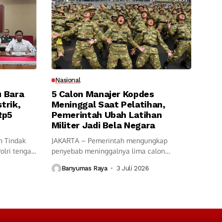
Nasional
u Bara
5 Calon Manajer Kopdes
trik,
Meninggal Saat Pelatihan,
Rp5
Pemerintah Ubah Latihan
Militer Jadi Bela Negara
n Tindak
JAKARTA – Pemerintah mengungkap
Polri tengah
penyebab meninggalnya lima calon
manajer Koperasi Desa (Kopdes)...
Banyumas Raya
3 Juli 2026