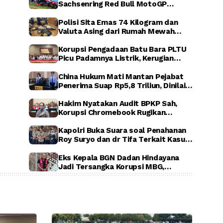
Sachsenring Red Bull MotoGP
Rookies Cup 2026, Indonesia Raya
Berkumandang di Jerman
Polisi Sita Emas 74 Kilogram dan
Valuta Asing dari Rumah Mewah
Sentul, Terkait Dugaan Korupsi PLN,
ASABRI, dan Krakatau Steel
Korupsi Pengadaan Batu Bara PLTU
Picu Padamnya Listrik, Kerugian
Negara Capai Rp5 Triliun
China Hukum Mati Mantan Pejabat
Penerima Suap Rp5,8 Triliun, Dinilai
Rugikan Negara Secara Luar Biasa
Hakim Nyatakan Audit BPKP Sah,
Korupsi Chromebook Rugikan
Negara Rp1,56 Triliun
Kapolri Buka Suara soal Penahanan
Roy Suryo dan dr Tifa Terkait Kasus
Dugaan Ijazah Palsu Jokowi
Eks Kepala BGN Dadan Hindayana
Jadi Tersangka Korupsi MBG,
Kejagung Tahan Tiga Pejabat