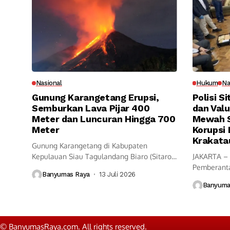
Nasional
Hukum
Na
Gunung Karangetang Erupsi,
Polisi S
Semburkan Lava Pijar 400
dan Valu
Meter dan Luncuran Hingga 700
Mewah S
Meter
Korupsi 
Krakata
Gunung Karangetang di Kabupaten
Kepulauan Siau Tagulandang Biaro (Sitaro),
JAKARTA – 
Sulawesi Utara, kembali...
Pemberanta
Banyumas Raya
13 Juli 2026
(Kortastipid
Banyuma
© BanyumasRaya.com. All rights reserved.