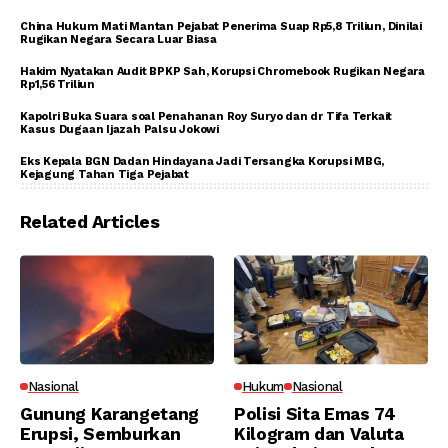
China Hukum Mati Mantan Pejabat Penerima Suap Rp5,8 Triliun, Dinilai
Rugikan Negara Secara Luar Biasa
Hakim Nyatakan Audit BPKP Sah, Korupsi Chromebook Rugikan Negara
Rp1,56 Triliun
Kapolri Buka Suara soal Penahanan Roy Suryo dan dr Tifa Terkait
Kasus Dugaan Ijazah Palsu Jokowi
Eks Kepala BGN Dadan Hindayana Jadi Tersangka Korupsi MBG,
Kejagung Tahan Tiga Pejabat
Related Articles
Nasional
Hukum
Nasional
Gunung Karangetang
Polisi Sita Emas 74
Erupsi, Semburkan
Kilogram dan Valuta