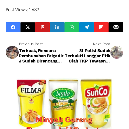
Post Views:
1,687
Previous Post
Next Post
Terkuak, Rencana
31 Polisi Sudah
Pembunuhan Brigadir
Terbukti Langgar Etik
J Sudah Dirancang
Olah TKP Tewasnya
Irjen Ferdy Sambo
Brigadir J
sejak di Magelang