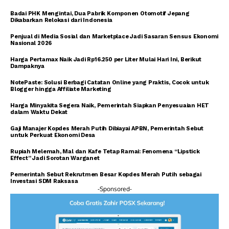
Badai PHK Mengintai, Dua Pabrik Komponen Otomotif Jepang
Dikabarkan Relokasi dari Indonesia
Penjual di Media Sosial dan Marketplace Jadi Sasaran Sensus Ekonomi
Nasional 2026
Harga Pertamax Naik Jadi Rp16.250 per Liter Mulai Hari Ini, Berikut
Dampaknya
NotePaste: Solusi Berbagi Catatan Online yang Praktis, Cocok untuk
Blogger hingga Affiliate Marketing
Harga Minyakita Segera Naik, Pemerintah Siapkan Penyesuaian HET
dalam Waktu Dekat
Gaji Manajer Kopdes Merah Putih Dibiayai APBN, Pemerintah Sebut
untuk Perkuat Ekonomi Desa
Rupiah Melemah, Mal dan Kafe Tetap Ramai: Fenomena “Lipstick
Effect” Jadi Sorotan Warganet
Pemerintah Sebut Rekrutmen Besar Kopdes Merah Putih sebagai
Investasi SDM Raksasa
-Sponsored-