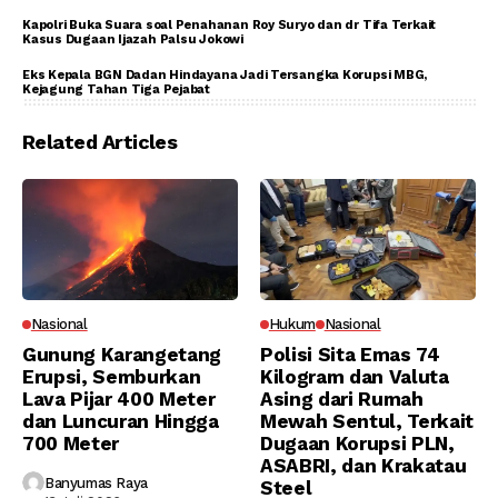
Kapolri Buka Suara soal Penahanan Roy Suryo dan dr Tifa Terkait
Kasus Dugaan Ijazah Palsu Jokowi
Eks Kepala BGN Dadan Hindayana Jadi Tersangka Korupsi MBG,
Kejagung Tahan Tiga Pejabat
Related Articles
Nasional
Hukum
Nasional
Gunung Karangetang
Polisi Sita Emas 74
Erupsi, Semburkan
Kilogram dan Valuta
Lava Pijar 400 Meter
Asing dari Rumah
dan Luncuran Hingga
Mewah Sentul, Terkait
700 Meter
Dugaan Korupsi PLN,
ASABRI, dan Krakatau
Banyumas Raya
Steel