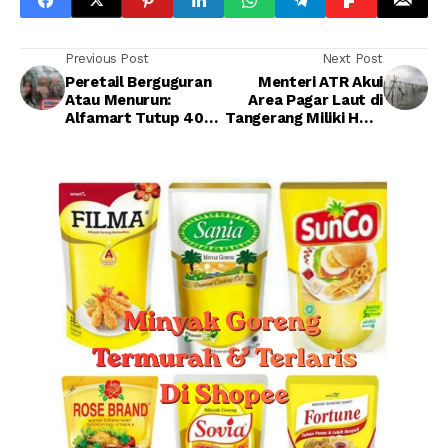
Previous Post
Next Post
Peretail Berguguran
Menteri ATR Akui
Atau Menurun:
Area Pagar Laut di
Alfamart Tutup 400
Tangerang Miliki HGB,
Gerai Sepanjang
Ini Daftar Pemiliknya
Tahun Ini