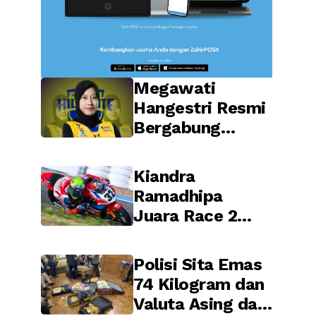
Megawati
Hangestri Resmi
Bergabung
dengan Hyundai
Hillstate,
Kiandra
Legenda Voli
Ramadhipa
Korea Sambut
Juara Race 2
Penuh Harapan
Sachsenring Red
Bull MotoGP
Polisi Sita Emas
Rookies Cup
74 Kilogram dan
2026, Indonesia
Valuta Asing dari
Raya