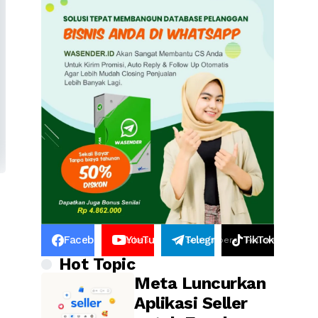
Facebook
YouTube
Telegram
TikTok
23k
Likes
100k
Subscribers
88k
Followers
23k
Follow
Hot Topic
Meta Luncurkan
Aplikasi Seller