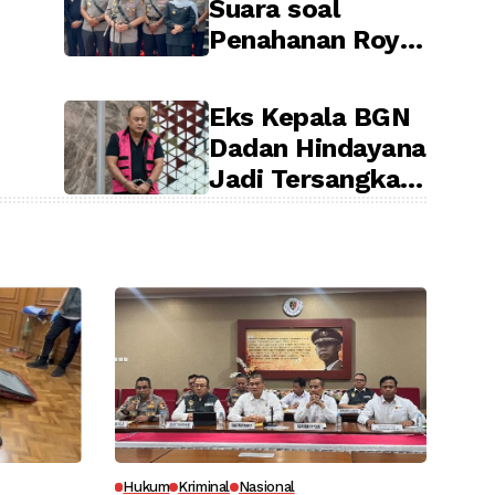
Suara soal
Penahanan Roy
Suryo dan dr Tifa
Terkait Kasus
Eks Kepala BGN
Dugaan Ijazah
Dadan Hindayana
Palsu Jokowi
Jadi Tersangka
Korupsi MBG,
Kejagung Tahan
Tiga Pejabat
Hukum
Kriminal
Nasional