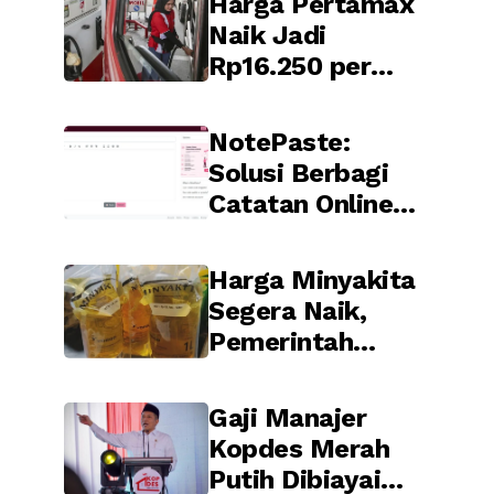
Harga Pertamax
Nasional 2026
Naik Jadi
Rp16.250 per
Liter Mulai Hari
Ini, Berikut
NotePaste:
Dampaknya
Solusi Berbagi
Catatan Online
yang Praktis,
Cocok untuk
Harga Minyakita
Blogger hingga
Segera Naik,
Affiliate
Pemerintah
Marketing
Siapkan
Penyesuaian HET
Gaji Manajer
dalam Waktu
Kopdes Merah
Dekat
Putih Dibiayai