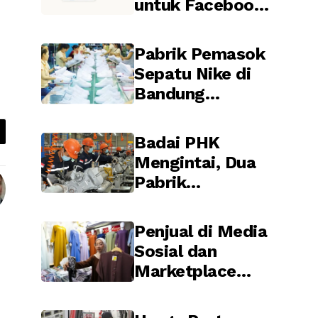
untuk Facebook
Marketplace
Pabrik Pemasok
Sepatu Nike di
Bandung
Rumahkan 4.000
Pekerja
Badai PHK
Mengintai, Dua
Pabrik
Komponen
Otomotif Jepang
Penjual di Media
Dikabarkan
Sosial dan
Relokasi dari
Marketplace
Indonesia
Jadi Sasaran
Sensus Ekonomi