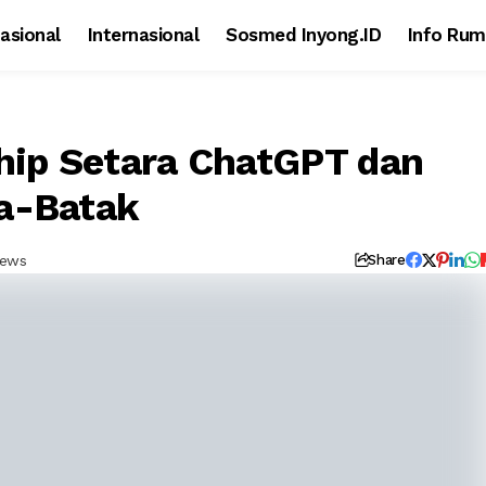
asional
Internasional
Sosmed Inyong.ID
Info Rum
Chip Setara ChatGPT dan
a-Batak
iews
Share