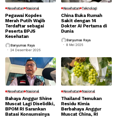
Kesehatan
Nasional
Kesehatan
Teknologi
Pegawai Kopdes
China Buka Rumah
Merah Putih Wajib
Sakit dengan 14
Terdaftar sebagai
Dokter AI Pertama di
Peserta BPJS
Dunia
Kesehatan
Banyumas Raya
8 Mei 2025
Banyumas Raya
24 Desember 2025
Kesehatan
Nasional
Kesehatan
Nasional
Bahaya Anggur Shine
Thailand Temukan
Muscat Lagi Diselidiki,
Residu Kimia
BPOM RI Sarankan
Berbahaya Anggur
Batasi Konsumsinya
Muscat China, RI