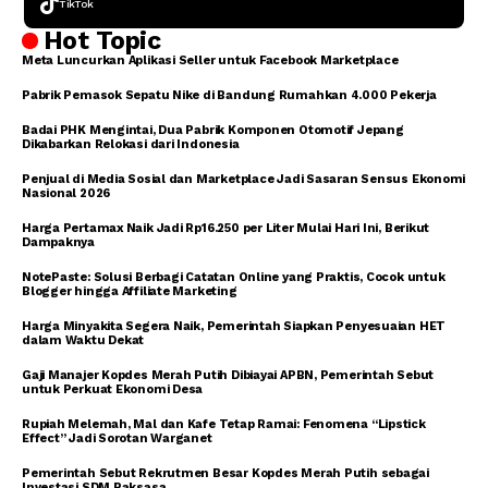
TikTok
Hot Topic
Meta Luncurkan Aplikasi Seller untuk Facebook Marketplace
Pabrik Pemasok Sepatu Nike di Bandung Rumahkan 4.000 Pekerja
Badai PHK Mengintai, Dua Pabrik Komponen Otomotif Jepang
Dikabarkan Relokasi dari Indonesia
Penjual di Media Sosial dan Marketplace Jadi Sasaran Sensus Ekonomi
Nasional 2026
Harga Pertamax Naik Jadi Rp16.250 per Liter Mulai Hari Ini, Berikut
Dampaknya
NotePaste: Solusi Berbagi Catatan Online yang Praktis, Cocok untuk
Blogger hingga Affiliate Marketing
Harga Minyakita Segera Naik, Pemerintah Siapkan Penyesuaian HET
dalam Waktu Dekat
Gaji Manajer Kopdes Merah Putih Dibiayai APBN, Pemerintah Sebut
untuk Perkuat Ekonomi Desa
Rupiah Melemah, Mal dan Kafe Tetap Ramai: Fenomena “Lipstick
Effect” Jadi Sorotan Warganet
Pemerintah Sebut Rekrutmen Besar Kopdes Merah Putih sebagai
Investasi SDM Raksasa