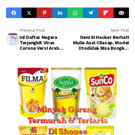
Previous Post
Next Post
Ini Daftar Negara
Deni Si Hacker Berhati
Terjangkit Virus
Mulia Asal Cilacap, Modal
Corona Versi Arab
Otodidak Bisa Bongkar
Saudi, Termasuk
Celah Web Ombudsman RI
Indonesia