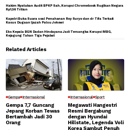
Hakim Nyatakan Audit BPKP Sah, Korupsi Chromebook Rugikan Negara
Rp1,56 Triliun
Kapolri Buka Suara soal Penahanan Roy Suryo dan dr Tifa Terkait
Kasus Dugaan Ijazah Palsu Jokowi
Eks Kepala BGN Dadan Hindayana Jadi Tersangka Korupsi MBG,
Kejagung Tahan Tiga Pejabat
Related Articles
Gempa
Internasional
Internasional
Sport
Gempa 7,7 Guncang
Megawati Hangestri
Jepang Korban Tewas
Resmi Bergabung
Bertambah Jadi 30
dengan Hyundai
Orang
Hillstate, Legenda Voli
Korea Sambut Penuh