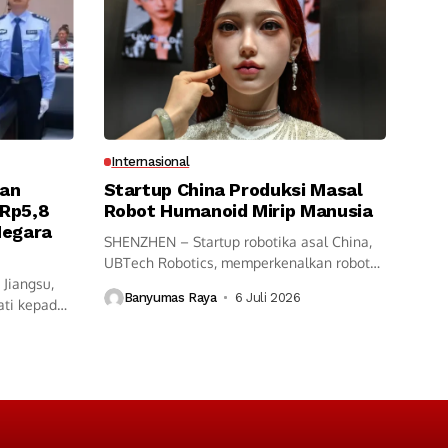
Internasional
tan
Startup China Produksi Masal
 Rp5,8
Robot Humanoid Mirip Manusia
 Negara
SHENZHEN – Startup robotika asal China,
UBTech Robotics, memperkenalkan robot
 Jiangsu,
humanoid terbaru...
Banyumas Raya
6 Juli 2026
ati kepada