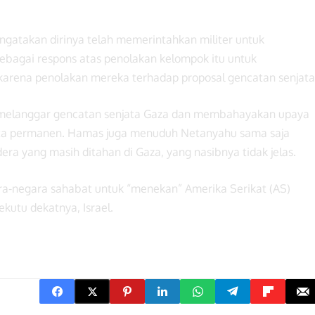
gatakan dirinya telah memerintahkan militer untuk
ebagai respons atas penolakan kelompok itu untuk
karena penolakan mereka terhadap proposal gencatan senjata
 melanggar gencatan senjata Gaza dan membahayakan upaya
ta permanen. Hamas juga menuduh Netanyahu sama saja
a yang masih ditahan di Gaza, yang nasibnya tidak jelas.
-negara sahabat untuk “menekan” Amerika Serikat (AS)
kutu dekatnya, Israel.