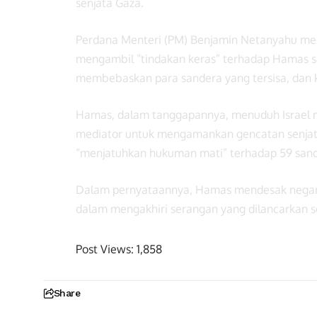
senjata Gaza.
Perdana Menteri (PM) Benjamin Netanyahu men
mengambil “tindakan keras” terhadap Hamas s
membebaskan para sandera yang tersisa, dan 
Hamas, dalam tanggapannya, menuduh Israel
mediator untuk mengamankan gencatan senja
“menjatuhkan hukuman mati” terhadap 59 sander
Dalam pernyataannya, Hamas mendesak negara
dalam mengakhiri serangan yang dilancarkan se
Post Views:
1,858
Share