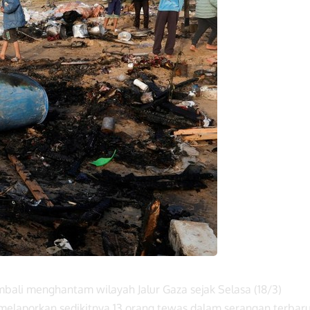
mbali menghantam wilayah Jalur Gaza sejak Selasa (18/3)
 melaporkan sedikitnya 13 orang tewas dalam serangan terbar