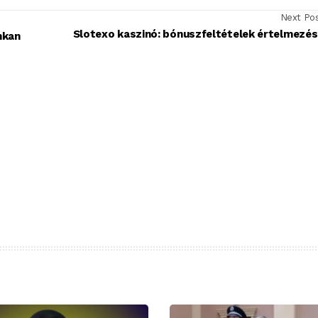
Next Po
Slotexo kaszinó: bónuszfeltételek értelmezé
hkan