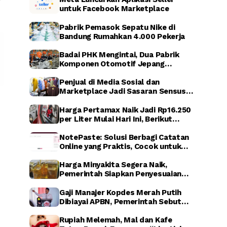
untuk Facebook Marketplace
Pabrik Pemasok Sepatu Nike di
Bandung Rumahkan 4.000 Pekerja
Badai PHK Mengintai, Dua Pabrik
Komponen Otomotif Jepang
Dikabarkan Relokasi dari Indonesia
Penjual di Media Sosial dan
Marketplace Jadi Sasaran Sensus
Ekonomi Nasional 2026
Harga Pertamax Naik Jadi Rp16.250
per Liter Mulai Hari Ini, Berikut
Dampaknya
NotePaste: Solusi Berbagi Catatan
Online yang Praktis, Cocok untuk
Blogger hingga Affiliate Marketing
Harga Minyakita Segera Naik,
Pemerintah Siapkan Penyesuaian
HET dalam Waktu Dekat
Gaji Manajer Kopdes Merah Putih
Dibiayai APBN, Pemerintah Sebut
untuk Perkuat Ekonomi Desa
Rupiah Melemah, Mal dan Kafe