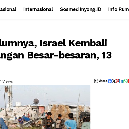
asional
Internasional
Sosmed Inyong.ID
Info Rum
umnya, Israel Kembali
ngan Besar-besaran, 13
7 Views
Share