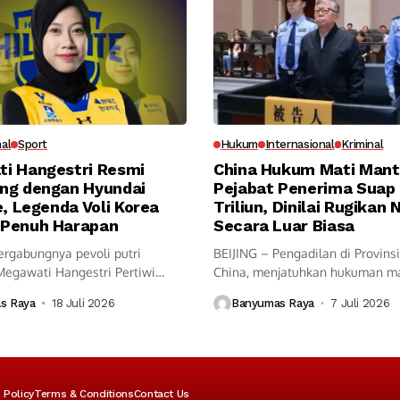
nal
Sport
Hukum
Internasional
Kriminal
i Hangestri Resmi
China Hukum Mati Man
ng dengan Hyundai
Pejabat Penerima Suap
e, Legenda Voli Korea
Triliun, Dinilai Rugikan
Penuh Harapan
Secara Luar Biasa
rgabungnya pevoli putri
BEIJING – Pengadilan di Provinsi
Megawati Hangestri Pertiwi
China, menjatuhkan hukuman m
dai Hillstate...
mantan...
s Raya
18 Juli 2026
Banyumas Raya
7 Juli 2026
 Policy
Terms & Conditions
Contact Us