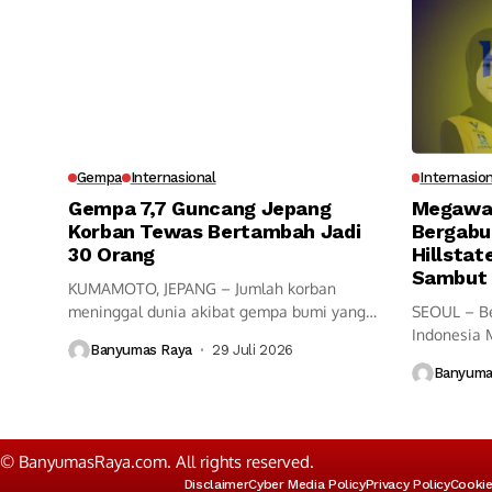
Gempa
Internasional
Internasio
Gempa 7,7 Guncang Jepang
Megawat
Korban Tewas Bertambah Jadi
Bergabu
30 Orang
Hillstat
Sambut 
KUMAMOTO, JEPANG – Jumlah korban
meninggal dunia akibat gempa bumi yang
SEOUL – Be
mengguncang...
Indonesia 
Banyumas Raya
29 Juli 2026
dengan Hyun
Banyuma
© BanyumasRaya.com. All rights reserved.
Disclaimer
Cyber Media Policy
Privacy Policy
Cookie