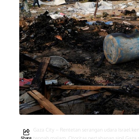
Gaza City – Rentetan serangan udara Israel ke
tengah malam. Otoritas pertahanan sipil Gaza
Share