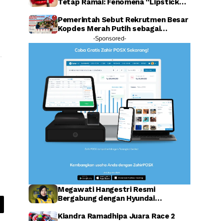
Tetap Ramai: Fenomena “Lipstick
Effect” Jadi Sorotan Warganet
Pemerintah Sebut Rekrutmen Besar
Kopdes Merah Putih sebagai
Investasi SDM Raksasa
-Sponsored-
.
Megawati Hangestri Resmi
Bergabung dengan Hyundai
Hillstate, Legenda Voli Korea
Sambut Penuh Harapan
Kiandra Ramadhipa Juara Race 2