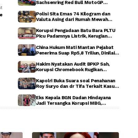
Sachsenring Red Bull MotoGP
st
Rookies Cup 2026, Indonesia Raya
Berkumandang di Jerman
Polisi Sita Emas 74 Kilogram dan
se
Valuta Asing dari Rumah Mewah
Sentul, Terkait Dugaan Korupsi PLN,
ASABRI, dan Krakatau Steel
Korupsi Pengadaan Batu Bara PLTU
Picu Padamnya Listrik, Kerugian
Negara Capai Rp5 Triliun
China Hukum Mati Mantan Pejabat
Penerima Suap Rp5,8 Triliun, Dinilai
Rugikan Negara Secara Luar Biasa
Hakim Nyatakan Audit BPKP Sah,
Korupsi Chromebook Rugikan
Negara Rp1,56 Triliun
Kapolri Buka Suara soal Penahanan
Roy Suryo dan dr Tifa Terkait Kasus
Dugaan Ijazah Palsu Jokowi
Eks Kepala BGN Dadan Hindayana
Jadi Tersangka Korupsi MBG,
Kejagung Tahan Tiga Pejabat