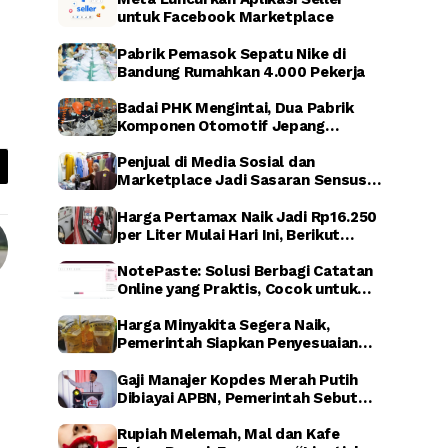
untuk Facebook Marketplace
Pabrik Pemasok Sepatu Nike di
Bandung Rumahkan 4.000 Pekerja
Badai PHK Mengintai, Dua Pabrik
Komponen Otomotif Jepang
Dikabarkan Relokasi dari Indonesia
Penjual di Media Sosial dan
Marketplace Jadi Sasaran Sensus
Ekonomi Nasional 2026
Harga Pertamax Naik Jadi Rp16.250
per Liter Mulai Hari Ini, Berikut
Dampaknya
NotePaste: Solusi Berbagi Catatan
Online yang Praktis, Cocok untuk
Blogger hingga Affiliate Marketing
Harga Minyakita Segera Naik,
Pemerintah Siapkan Penyesuaian
HET dalam Waktu Dekat
Gaji Manajer Kopdes Merah Putih
Dibiayai APBN, Pemerintah Sebut
untuk Perkuat Ekonomi Desa
Rupiah Melemah, Mal dan Kafe