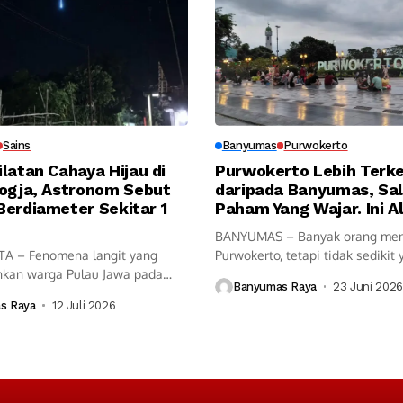
Sains
Banyumas
Purwokerto
latan Cahaya Hijau di
Purwokerto Lebih Terk
Jogja, Astronom Sebut
daripada Banyumas, Sa
Berdiameter Sekitar 1
Paham Yang Wajar. Ini 
BANYUMAS – Banyak orang me
A – Fenomena langit yang
Purwokerto, tetapi tidak sedikit 
kan warga Pulau Jawa pada
tidak...
Banyumas Raya
23 Juni 2026
m...
s Raya
12 Juli 2026