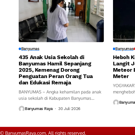
Banyumas
Banyumas
435 Anak Usia Sekolah di
Heboh Ki
Banyumas Hamil Sepanjang
Langit 
2025, Kemenag Dorong
Meteor 
Penguatan Peran Orang Tua
Meter
dan Edukasi Remaja
YOGYAKART
BANYUMAS – Angka kehamilan pada anak
mengheboh
usia sekolah di Kabupaten Banyumas
Sabtu mala
Banyuma
masih...
Banyumas Raya
30 Juli 2026
© BanyumasRaya.com. All rights reserved.