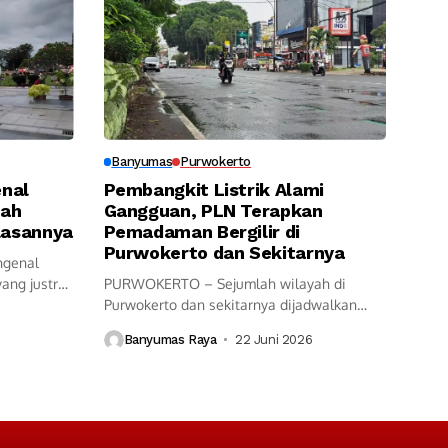
Banyumas
Purwokerto
enal
Pembangkit Listrik Alami
lah
Gangguan, PLN Terapkan
Alasannya
Pemadaman Bergilir di
Purwokerto dan Sekitarnya
ngenal
yang justru
PURWOKERTO – Sejumlah wilayah di
Purwokerto dan sekitarnya dijadwalkan
mengalami penghentian sementara...
Banyumas Raya
22 Juni 2026