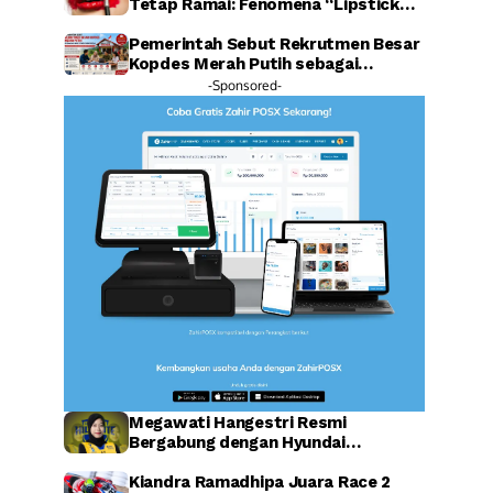
Tetap Ramai: Fenomena “Lipstick
Effect” Jadi Sorotan Warganet
Pemerintah Sebut Rekrutmen Besar
Kopdes Merah Putih sebagai
Investasi SDM Raksasa
-Sponsored-
Megawati Hangestri Resmi
Bergabung dengan Hyundai
Hillstate, Legenda Voli Korea
Sambut Penuh Harapan
Kiandra Ramadhipa Juara Race 2