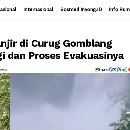
asional
Internasional
Sosmed Inyong.ID
Info Rum
njir di Curug Gomblang
gi dan Proses Evakuasinya
iews
Share