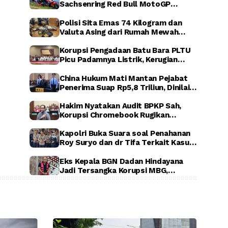
Sachsenring Red Bull MotoGP
Rookies Cup 2026, Indonesia Raya
Berkumandang di Jerman
Polisi Sita Emas 74 Kilogram dan
Valuta Asing dari Rumah Mewah
Sentul, Terkait Dugaan Korupsi PLN,
ASABRI, dan Krakatau Steel
Korupsi Pengadaan Batu Bara PLTU
Picu Padamnya Listrik, Kerugian
Negara Capai Rp5 Triliun
China Hukum Mati Mantan Pejabat
Penerima Suap Rp5,8 Triliun, Dinilai
Rugikan Negara Secara Luar Biasa
Hakim Nyatakan Audit BPKP Sah,
Korupsi Chromebook Rugikan
Negara Rp1,56 Triliun
Kapolri Buka Suara soal Penahanan
Roy Suryo dan dr Tifa Terkait Kasus
Dugaan Ijazah Palsu Jokowi
Eks Kepala BGN Dadan Hindayana
Jadi Tersangka Korupsi MBG,
Kejagung Tahan Tiga Pejabat