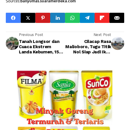
Sources:
banyumas.suaramerdeka.com
Previous Post
Next Post
Tanah Longsor dan
Cilacap Rasa
Cuaca Ekstrem
Malioboro, Tugu Titik
Landa Kebumen, 15
Nol Siap Jadi Ikon
Titik Terdampak
Baru Akhir Tahun Ini