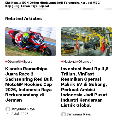
Eks Kepala BGN Dadan Hindayana Jadi Tersangka Korupsi MBG,
Kejagung Tahan Tiga Pejabat
Related Articles
Otomotif
Sport
Nasional
Otomotif
Kiandra Ramadhipa
Investasi Awal Rp 4,8
Juara Race 2
Triliun, VinFast
Sachsenring Red Bull
Resmikan Operasi
MotoGP Rookies Cup
Pabrik EV di Subang,
2026, Indonesia Raya
Perkuat Ambisi
Berkumandang di
Indonesia Jadi Pusat
Jerman
Industri Kendaraan
Listrik Global
Banyumas Raya
12 Juli 2026
Banyumas Raya