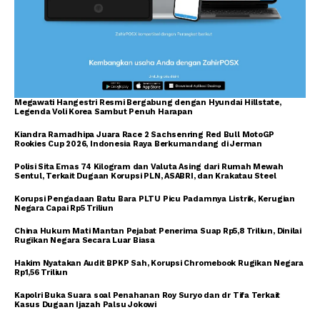
Megawati Hangestri Resmi Bergabung dengan Hyundai Hillstate,
Legenda Voli Korea Sambut Penuh Harapan
Kiandra Ramadhipa Juara Race 2 Sachsenring Red Bull MotoGP
Rookies Cup 2026, Indonesia Raya Berkumandang di Jerman
Polisi Sita Emas 74 Kilogram dan Valuta Asing dari Rumah Mewah
Sentul, Terkait Dugaan Korupsi PLN, ASABRI, dan Krakatau Steel
Korupsi Pengadaan Batu Bara PLTU Picu Padamnya Listrik, Kerugian
Negara Capai Rp5 Triliun
China Hukum Mati Mantan Pejabat Penerima Suap Rp5,8 Triliun, Dinilai
Rugikan Negara Secara Luar Biasa
Hakim Nyatakan Audit BPKP Sah, Korupsi Chromebook Rugikan Negara
Rp1,56 Triliun
Kapolri Buka Suara soal Penahanan Roy Suryo dan dr Tifa Terkait
Kasus Dugaan Ijazah Palsu Jokowi