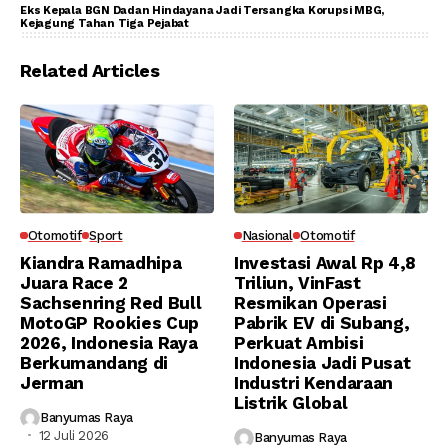
Eks Kepala BGN Dadan Hindayana Jadi Tersangka Korupsi MBG,
Kejagung Tahan Tiga Pejabat
Related Articles
Otomotif
Sport
Nasional
Otomotif
Kiandra Ramadhipa
Investasi Awal Rp 4,8
Juara Race 2
Triliun, VinFast
Sachsenring Red Bull
Resmikan Operasi
MotoGP Rookies Cup
Pabrik EV di Subang,
2026, Indonesia Raya
Perkuat Ambisi
Berkumandang di
Indonesia Jadi Pusat
Jerman
Industri Kendaraan
Listrik Global
Banyumas Raya
12 Juli 2026
Banyumas Raya