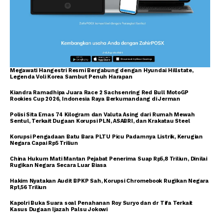
Megawati Hangestri Resmi Bergabung dengan Hyundai Hillstate,
Legenda Voli Korea Sambut Penuh Harapan
Kiandra Ramadhipa Juara Race 2 Sachsenring Red Bull MotoGP
Rookies Cup 2026, Indonesia Raya Berkumandang di Jerman
Polisi Sita Emas 74 Kilogram dan Valuta Asing dari Rumah Mewah
Sentul, Terkait Dugaan Korupsi PLN, ASABRI, dan Krakatau Steel
Korupsi Pengadaan Batu Bara PLTU Picu Padamnya Listrik, Kerugian
Negara Capai Rp5 Triliun
China Hukum Mati Mantan Pejabat Penerima Suap Rp5,8 Triliun, Dinilai
Rugikan Negara Secara Luar Biasa
Hakim Nyatakan Audit BPKP Sah, Korupsi Chromebook Rugikan Negara
Rp1,56 Triliun
Kapolri Buka Suara soal Penahanan Roy Suryo dan dr Tifa Terkait
Kasus Dugaan Ijazah Palsu Jokowi