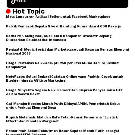
TikTok
Hot Topic
Meta Luncurkan Aplikasi Seller untuk Facebook Marketplace
Pabrik Pemasok Sepatu Nike di Bandung Rumahkan 4.000 Pekerja
Badai PHK Mengintai, Dua Pabrik Komponen Otomotif Jepang
Dikabarkan Relokasi dari Indonesia
Penjual di Media Sosial dan Marketplace Jadi Sasaran Sensus Ekonomi
Nasional 2026
Harga Pertamax Naik Jadi Rp16.250 per Liter Mulai Hari Ini, Berikut
Dampaknya
NotePaste: Solusi Berbagi Catatan Online yang Praktis, Cocok untuk
Blogger hingga Affiliate Marketing
Harga Minyakita Segera Naik, Pemerintah Siapkan Penyesuaian HET
dalam Waktu Dekat
Gaji Manajer Kopdes Merah Putih Dibiayai APBN, Pemerintah Sebut
untuk Perkuat Ekonomi Desa
Rupiah Melemah, Mal dan Kafe Tetap Ramai: Fenomena “Lipstick
Effect” Jadi Sorotan Warganet
Pemerintah Sebut Rekrutmen Besar Kopdes Merah Putih sebagai
Investasi SDM Raksasa