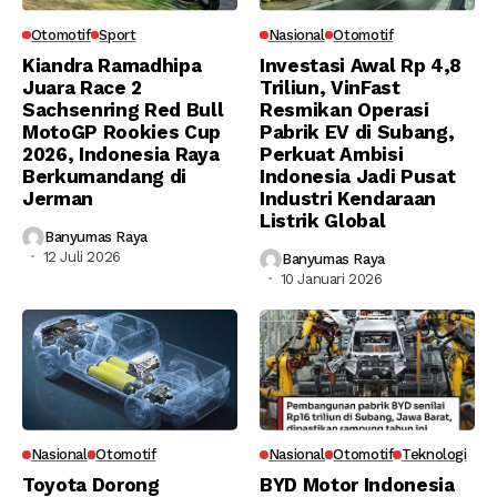
Otomotif
Sport
Nasional
Otomotif
Kiandra Ramadhipa
Investasi Awal Rp 4,8
Juara Race 2
Triliun, VinFast
Sachsenring Red Bull
Resmikan Operasi
MotoGP Rookies Cup
Pabrik EV di Subang,
2026, Indonesia Raya
Perkuat Ambisi
Berkumandang di
Indonesia Jadi Pusat
Jerman
Industri Kendaraan
Listrik Global
Banyumas Raya
12 Juli 2026
Banyumas Raya
10 Januari 2026
Nasional
Otomotif
Nasional
Otomotif
Teknologi
Toyota Dorong
BYD Motor Indonesia