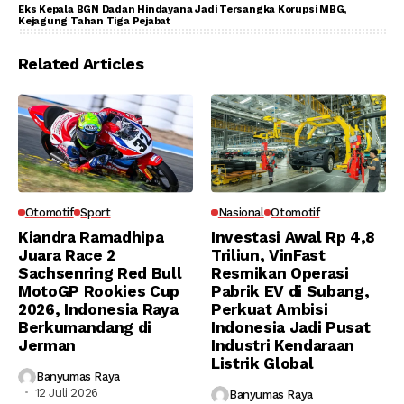
Eks Kepala BGN Dadan Hindayana Jadi Tersangka Korupsi MBG,
Kejagung Tahan Tiga Pejabat
Related Articles
Otomotif
Sport
Nasional
Otomotif
Kiandra Ramadhipa
Investasi Awal Rp 4,8
Juara Race 2
Triliun, VinFast
Sachsenring Red Bull
Resmikan Operasi
MotoGP Rookies Cup
Pabrik EV di Subang,
2026, Indonesia Raya
Perkuat Ambisi
Berkumandang di
Indonesia Jadi Pusat
Jerman
Industri Kendaraan
Listrik Global
Banyumas Raya
12 Juli 2026
Banyumas Raya