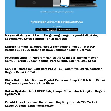
Megawati Hangestri Resmi Bergabung dengan Hyundai Hillstate,
Legenda Voli Korea Sambut Penuh Harapan
Kiandra Ramadhipa Juara Race 2 Sachsenring Red Bull MotoGP
Rookies Cup 2026, Indonesia Raya Berkumandang di Jerman
Polisi Sita Emas 74 Kilogram dan Valuta Asing dari Rumah Mewah
Sentul, Terkait Dugaan Korupsi PLN, ASABRI, dan Krakatau Steel
Korupsi Pengadaan Batu Bara PLTU Picu Padamnya Listrik, Kerugian
Negara Capai Rp5 Triliun
China Hukum Mati Mantan Pejabat Penerima Suap Rp5,8 Triliun, Dinilai
Rugikan Negara Secara Luar Biasa
Hakim Nyatakan Audit BPKP Sah, Korupsi Chromebook Rugikan Negara
Rp1,56 Triliun
Kapolri Buka Suara soal Penahanan Roy Suryo dan dr Tifa Terkait
Kasus Dugaan Ijazah Palsu Jokowi