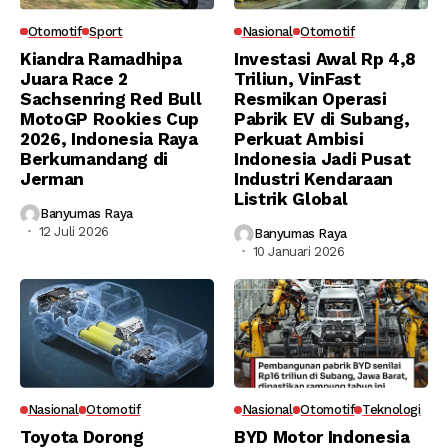
Otomotif
Sport
Nasional
Otomotif
Kiandra Ramadhipa
Investasi Awal Rp 4,8
Juara Race 2
Triliun, VinFast
Sachsenring Red Bull
Resmikan Operasi
MotoGP Rookies Cup
Pabrik EV di Subang,
2026, Indonesia Raya
Perkuat Ambisi
Berkumandang di
Indonesia Jadi Pusat
Jerman
Industri Kendaraan
Listrik Global
Banyumas Raya
12 Juli 2026
Banyumas Raya
10 Januari 2026
Nasional
Otomotif
Nasional
Otomotif
Teknologi
Toyota Dorong
BYD Motor Indonesia