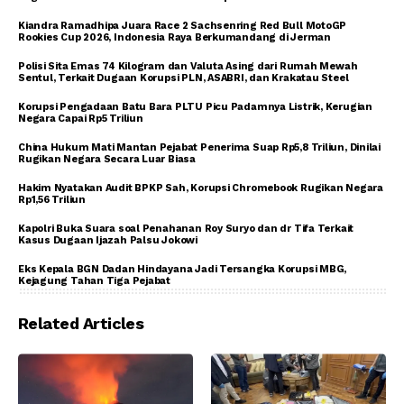
Kiandra Ramadhipa Juara Race 2 Sachsenring Red Bull MotoGP
Rookies Cup 2026, Indonesia Raya Berkumandang di Jerman
Polisi Sita Emas 74 Kilogram dan Valuta Asing dari Rumah Mewah
Sentul, Terkait Dugaan Korupsi PLN, ASABRI, dan Krakatau Steel
Korupsi Pengadaan Batu Bara PLTU Picu Padamnya Listrik, Kerugian
Negara Capai Rp5 Triliun
China Hukum Mati Mantan Pejabat Penerima Suap Rp5,8 Triliun, Dinilai
Rugikan Negara Secara Luar Biasa
Hakim Nyatakan Audit BPKP Sah, Korupsi Chromebook Rugikan Negara
Rp1,56 Triliun
Kapolri Buka Suara soal Penahanan Roy Suryo dan dr Tifa Terkait
Kasus Dugaan Ijazah Palsu Jokowi
Eks Kepala BGN Dadan Hindayana Jadi Tersangka Korupsi MBG,
Kejagung Tahan Tiga Pejabat
Related Articles