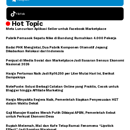
TikTok
Hot Topic
Meta Luncurkan Aplikasi Seller untuk Facebook Marketplace
Pabrik Pemasok Sepatu Nike di Bandung Rumahkan 4.000 Pekerja
Badai PHK Mengintai, Dua Pabrik Komponen Otomotif Jepang
Dikabarkan Relokasi dari Indonesia
Penjual di Media Sosial dan Marketplace Jadi Sasaran Sensus Ekonomi
Nasional 2026
Harga Pertamax Naik Jadi Rp16.250 per Liter Mulai Hari Ini, Berikut
Dampaknya
NotePaste: Solusi Berbagi Catatan Online yang Praktis, Cocok untuk
Blogger hingga Affiliate Marketing
Harga Minyakita Segera Naik, Pemerintah Siapkan Penyesuaian HET
dalam Waktu Dekat
Gaji Manajer Kopdes Merah Putih Dibiayai APBN, Pemerintah Sebut
untuk Perkuat Ekonomi Desa
Rupiah Melemah, Mal dan Kafe Tetap Ramai: Fenomena “Lipstick
Effect” Jadi Sorotan Warganet