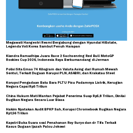
Megawati Hangestri Resmi Bergabung dengan Hyundai Hillstate,
Legenda Voli Korea Sambut Penuh Harapan
Kiandra Ramadhipa Juara Race 2 Sachsenring Red Bull MotoGP
Rookies Cup 2026, Indonesia Raya Berkumandang di Jerman
Polisi Sita Emas 74 Kilogram dan Valuta Asing dari Rumah Mewah
Sentul, Terkait Dugaan Korupsi PLN, ASABRI, dan Krakatau Steel
Korupsi Pengadaan Batu Bara PLTU Picu Padamnya Listrik, Kerugian
Negara Capai Rp5 Triliun
China Hukum Mati Mantan Pejabat Penerima Suap Rp5,8 Triliun, Dinilai
Rugikan Negara Secara Luar Biasa
Hakim Nyatakan Audit BPKP Sah, Korupsi Chromebook Rugikan Negara
Rp1,56 Triliun
Kapolri Buka Suara soal Penahanan Roy Suryo dan dr Tifa Terkait
Kasus Dugaan Ijazah Palsu Jokowi