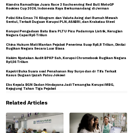
Kiandra Ramadhipa Juara Race 2 Sachsenring Red Bull MotoGP
Rookies Cup 2026, Indonesia Raya Berkumandang di Jerman
Polisi Sita Emas 74 Kilogram dan Valuta Asing dari Rumah Mewah
Sentul, Terkait Dugaan Korupsi PLN, ASABRI, dan Krakatau Steel
Korupsi Pengadaan Batu Bara PLTU Picu Padamnya Listrik, Kerugian
Negara Capai Rp5 Triliun
China Hukum Mati Mantan Pejabat Penerima Suap Rp5,8 Triliun, Dinilai
Rugikan Negara Secara Luar Biasa
Hakim Nyatakan Audit BPKP Sah, Korupsi Chromebook Rugikan Negara
Rp1,56 Triliun
Kapolri Buka Suara soal Penahanan Roy Suryo dan dr Tifa Terkait
Kasus Dugaan Ijazah Palsu Jokowi
Eks Kepala BGN Dadan Hindayana Jadi Tersangka Korupsi MBG,
Kejagung Tahan Tiga Pejabat
Related Articles