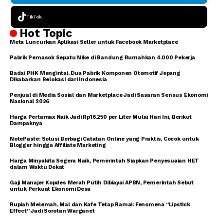
TikTok
Hot Topic
Meta Luncurkan Aplikasi Seller untuk Facebook Marketplace
Pabrik Pemasok Sepatu Nike di Bandung Rumahkan 4.000 Pekerja
Badai PHK Mengintai, Dua Pabrik Komponen Otomotif Jepang
Dikabarkan Relokasi dari Indonesia
Penjual di Media Sosial dan Marketplace Jadi Sasaran Sensus Ekonomi
Nasional 2026
Harga Pertamax Naik Jadi Rp16.250 per Liter Mulai Hari Ini, Berikut
Dampaknya
NotePaste: Solusi Berbagi Catatan Online yang Praktis, Cocok untuk
Blogger hingga Affiliate Marketing
Harga Minyakita Segera Naik, Pemerintah Siapkan Penyesuaian HET
dalam Waktu Dekat
Gaji Manajer Kopdes Merah Putih Dibiayai APBN, Pemerintah Sebut
untuk Perkuat Ekonomi Desa
Rupiah Melemah, Mal dan Kafe Tetap Ramai: Fenomena “Lipstick
Effect” Jadi Sorotan Warganet