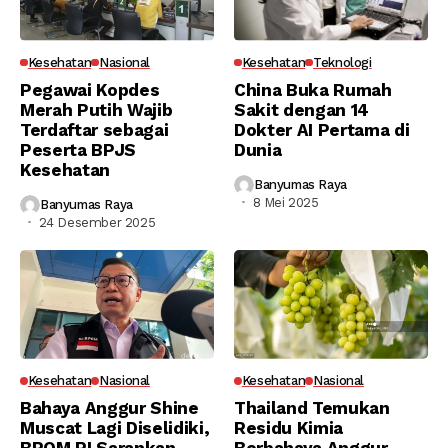
Kesehatan
Nasional
Kesehatan
Teknologi
Pegawai Kopdes
China Buka Rumah
Merah Putih Wajib
Sakit dengan 14
Terdaftar sebagai
Dokter AI Pertama di
Peserta BPJS
Dunia
Kesehatan
Banyumas Raya
8 Mei 2025
Banyumas Raya
24 Desember 2025
Kesehatan
Nasional
Kesehatan
Nasional
Bahaya Anggur Shine
Thailand Temukan
Muscat Lagi Diselidiki,
Residu Kimia
BPOM RI Sarankan
Berbahaya Anggur