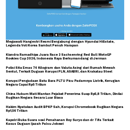
Megawati Hangestri Resmi Bergabung dengan Hyundai Hillstate,
Legenda Voli Korea Sambut Penuh Harapan
Kiandra Ramadhipa Juara Race 2 Sachsenring Red Bull MotoGP
Rookies Cup 2026, Indonesia Raya Berkumandang di Jerman
Polisi Sita Emas 74 Kilogram dan Valuta Asing dari Rumah Mewah
Sentul, Terkait Dugaan Korupsi PLN, ASABRI, dan Krakatau Steel
Korupsi Pengadaan Batu Bara PLTU Picu Padamnya Listrik, Kerugian
Negara Capai Rp5 Triliun
China Hukum Mati Mantan Pejabat Penerima Suap Rp5,8 Triliun, Dinilai
Rugikan Negara Secara Luar Biasa
Hakim Nyatakan Audit BPKP Sah, Korupsi Chromebook Rugikan Negara
Rp1,56 Triliun
Kapolri Buka Suara soal Penahanan Roy Suryo dan dr Tifa Terkait
Kasus Dugaan Ijazah Palsu Jokowi