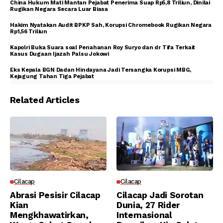
China Hukum Mati Mantan Pejabat Penerima Suap Rp5,8 Triliun, Dinilai
Rugikan Negara Secara Luar Biasa
Hakim Nyatakan Audit BPKP Sah, Korupsi Chromebook Rugikan Negara
Rp1,56 Triliun
Kapolri Buka Suara soal Penahanan Roy Suryo dan dr Tifa Terkait
Kasus Dugaan Ijazah Palsu Jokowi
Eks Kepala BGN Dadan Hindayana Jadi Tersangka Korupsi MBG,
Kejagung Tahan Tiga Pejabat
Related Articles
Cilacap
Cilacap
Abrasi Pesisir Cilacap
Cilacap Jadi Sorotan
Kian
Dunia, 27 Rider
Mengkhawatirkan,
Internasional