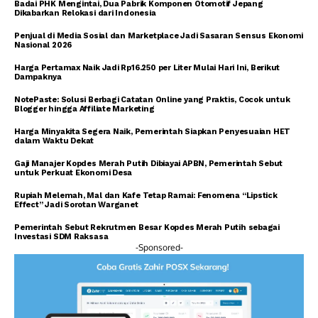
Badai PHK Mengintai, Dua Pabrik Komponen Otomotif Jepang
Dikabarkan Relokasi dari Indonesia
Penjual di Media Sosial dan Marketplace Jadi Sasaran Sensus Ekonomi
Nasional 2026
Harga Pertamax Naik Jadi Rp16.250 per Liter Mulai Hari Ini, Berikut
Dampaknya
NotePaste: Solusi Berbagi Catatan Online yang Praktis, Cocok untuk
Blogger hingga Affiliate Marketing
Harga Minyakita Segera Naik, Pemerintah Siapkan Penyesuaian HET
dalam Waktu Dekat
Gaji Manajer Kopdes Merah Putih Dibiayai APBN, Pemerintah Sebut
untuk Perkuat Ekonomi Desa
Rupiah Melemah, Mal dan Kafe Tetap Ramai: Fenomena “Lipstick
Effect” Jadi Sorotan Warganet
Pemerintah Sebut Rekrutmen Besar Kopdes Merah Putih sebagai
Investasi SDM Raksasa
-Sponsored-