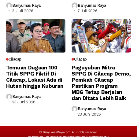
Banyumas Raya
Banyumas Raya
31 Juli 2026
7 Juli 2026
Cilacap
Cilacap
Temuan Dugaan 100
Paguyuban Mitra
Titik SPPG Fiktif Di
SPPG Di Cilacap Demo,
Cilacap, Lokasi Ada di
Pemkab Cilacap
Hutan hingga Kuburan
Pastikan Program
MBG Tetap Berjalan
Banyumas Raya
dan Ditata Lebih Baik
23 Juni 2026
Banyumas Raya
23 Juni 2026
© BanyumasRaya.com. All rights reserved.
Disclaimer
Cyber Media Policy
Privacy Policy
Cookie Policy
Terms & Conditions
Contact Us