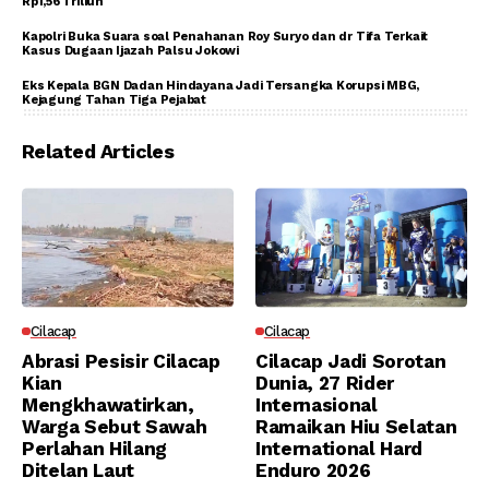
Rp1,56 Triliun
Kapolri Buka Suara soal Penahanan Roy Suryo dan dr Tifa Terkait
Kasus Dugaan Ijazah Palsu Jokowi
Eks Kepala BGN Dadan Hindayana Jadi Tersangka Korupsi MBG,
Kejagung Tahan Tiga Pejabat
Related Articles
Cilacap
Cilacap
Abrasi Pesisir Cilacap
Cilacap Jadi Sorotan
Kian
Dunia, 27 Rider
Mengkhawatirkan,
Internasional
Warga Sebut Sawah
Ramaikan Hiu Selatan
Perlahan Hilang
International Hard
Ditelan Laut
Enduro 2026