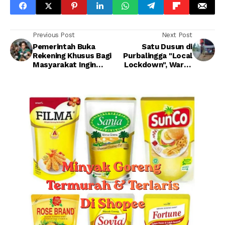
Previous Post
Next Post
Pemerintah Buka
Satu Dusun di
Rekening Khusus Bagi
Purbalingga "Local
Masyarakat Ingin
Lockdown", Warga
Berdonasi
Diberi Biaya Hidup Rp
Penanganan Corona
50.000 per Hari