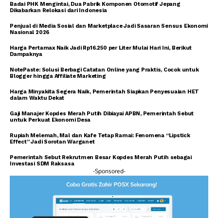
Badai PHK Mengintai, Dua Pabrik Komponen Otomotif Jepang
Dikabarkan Relokasi dari Indonesia
Penjual di Media Sosial dan Marketplace Jadi Sasaran Sensus Ekonomi
Nasional 2026
Harga Pertamax Naik Jadi Rp16.250 per Liter Mulai Hari Ini, Berikut
Dampaknya
NotePaste: Solusi Berbagi Catatan Online yang Praktis, Cocok untuk
Blogger hingga Affiliate Marketing
Harga Minyakita Segera Naik, Pemerintah Siapkan Penyesuaian HET
dalam Waktu Dekat
Gaji Manajer Kopdes Merah Putih Dibiayai APBN, Pemerintah Sebut
untuk Perkuat Ekonomi Desa
Rupiah Melemah, Mal dan Kafe Tetap Ramai: Fenomena “Lipstick
Effect” Jadi Sorotan Warganet
Pemerintah Sebut Rekrutmen Besar Kopdes Merah Putih sebagai
Investasi SDM Raksasa
-Sponsored-