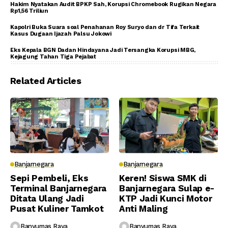
Hakim Nyatakan Audit BPKP Sah, Korupsi Chromebook Rugikan Negara
Rp1,56 Triliun
Kapolri Buka Suara soal Penahanan Roy Suryo dan dr Tifa Terkait
Kasus Dugaan Ijazah Palsu Jokowi
Eks Kepala BGN Dadan Hindayana Jadi Tersangka Korupsi MBG,
Kejagung Tahan Tiga Pejabat
Related Articles
Banjarnegara
Banjarnegara
Sepi Pembeli, Eks
Keren! Siswa SMK di
Terminal Banjarnegara
Banjarnegara Sulap e-
Ditata Ulang Jadi
KTP Jadi Kunci Motor
Pusat Kuliner Tamkot
Anti Maling
Banyumas Raya
Banyumas Raya