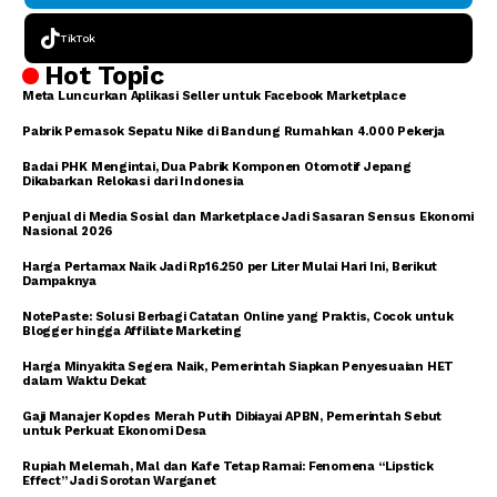
TikTok
Hot Topic
Meta Luncurkan Aplikasi Seller untuk Facebook Marketplace
Pabrik Pemasok Sepatu Nike di Bandung Rumahkan 4.000 Pekerja
Badai PHK Mengintai, Dua Pabrik Komponen Otomotif Jepang
Dikabarkan Relokasi dari Indonesia
Penjual di Media Sosial dan Marketplace Jadi Sasaran Sensus Ekonomi
Nasional 2026
Harga Pertamax Naik Jadi Rp16.250 per Liter Mulai Hari Ini, Berikut
Dampaknya
NotePaste: Solusi Berbagi Catatan Online yang Praktis, Cocok untuk
Blogger hingga Affiliate Marketing
Harga Minyakita Segera Naik, Pemerintah Siapkan Penyesuaian HET
dalam Waktu Dekat
Gaji Manajer Kopdes Merah Putih Dibiayai APBN, Pemerintah Sebut
untuk Perkuat Ekonomi Desa
Rupiah Melemah, Mal dan Kafe Tetap Ramai: Fenomena “Lipstick
Effect” Jadi Sorotan Warganet