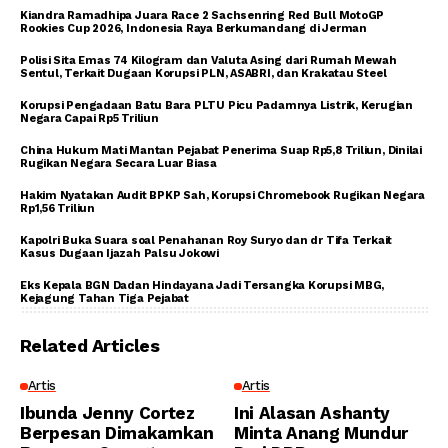
Kiandra Ramadhipa Juara Race 2 Sachsenring Red Bull MotoGP
Rookies Cup 2026, Indonesia Raya Berkumandang di Jerman
Polisi Sita Emas 74 Kilogram dan Valuta Asing dari Rumah Mewah
Sentul, Terkait Dugaan Korupsi PLN, ASABRI, dan Krakatau Steel
Korupsi Pengadaan Batu Bara PLTU Picu Padamnya Listrik, Kerugian
Negara Capai Rp5 Triliun
China Hukum Mati Mantan Pejabat Penerima Suap Rp5,8 Triliun, Dinilai
Rugikan Negara Secara Luar Biasa
Hakim Nyatakan Audit BPKP Sah, Korupsi Chromebook Rugikan Negara
Rp1,56 Triliun
Kapolri Buka Suara soal Penahanan Roy Suryo dan dr Tifa Terkait
Kasus Dugaan Ijazah Palsu Jokowi
Eks Kepala BGN Dadan Hindayana Jadi Tersangka Korupsi MBG,
Kejagung Tahan Tiga Pejabat
Related Articles
Artis
Artis
Ibunda Jenny Cortez
Ini Alasan Ashanty
Berpesan Dimakamkan
Minta Anang Mundur