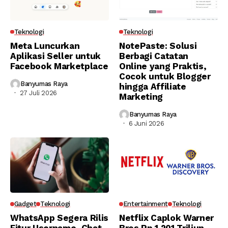
Teknologi
Teknologi
Meta Luncurkan
NotePaste: Solusi
Aplikasi Seller untuk
Berbagi Catatan
Facebook Marketplace
Online yang Praktis,
Cocok untuk Blogger
Banyumas Raya
hingga Affiliate
27 Juli 2026
Marketing
Banyumas Raya
6 Juni 2026
Gadget
Teknologi
Entertainment
Teknologi
WhatsApp Segera Rilis
Netflix Caplok Warner
Fitur Username, Chat
Bros Rp 1.201 Triliun