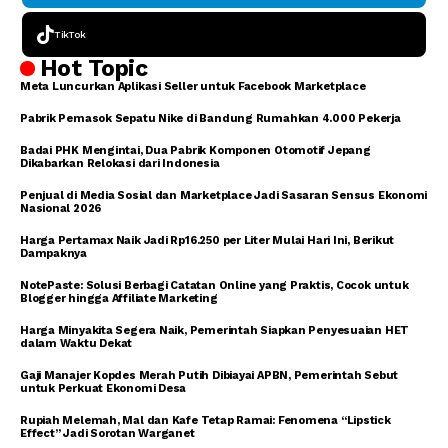
TikTok
Hot Topic
Meta Luncurkan Aplikasi Seller untuk Facebook Marketplace
Pabrik Pemasok Sepatu Nike di Bandung Rumahkan 4.000 Pekerja
Badai PHK Mengintai, Dua Pabrik Komponen Otomotif Jepang
Dikabarkan Relokasi dari Indonesia
Penjual di Media Sosial dan Marketplace Jadi Sasaran Sensus Ekonomi
Nasional 2026
Harga Pertamax Naik Jadi Rp16.250 per Liter Mulai Hari Ini, Berikut
Dampaknya
NotePaste: Solusi Berbagi Catatan Online yang Praktis, Cocok untuk
Blogger hingga Affiliate Marketing
Harga Minyakita Segera Naik, Pemerintah Siapkan Penyesuaian HET
dalam Waktu Dekat
Gaji Manajer Kopdes Merah Putih Dibiayai APBN, Pemerintah Sebut
untuk Perkuat Ekonomi Desa
Rupiah Melemah, Mal dan Kafe Tetap Ramai: Fenomena “Lipstick
Effect” Jadi Sorotan Warganet