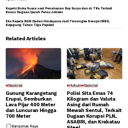
Kapolri Buka Suara soal Penahanan Roy Suryo dan dr Tifa Terkait
Kasus Dugaan Ijazah Palsu Jokowi
Eks Kepala BGN Dadan Hindayana Jadi Tersangka Korupsi MBG,
Kejagung Tahan Tiga Pejabat
Related Articles
Nasional
Hukum
Nasional
Gunung Karangetang
Polisi Sita Emas 74
Erupsi, Semburkan
Kilogram dan Valuta
Lava Pijar 400 Meter
Asing dari Rumah
dan Luncuran Hingga
Mewah Sentul, Terkait
700 Meter
Dugaan Korupsi PLN,
ASABRI, dan Krakatau
Banyumas Raya
Steel