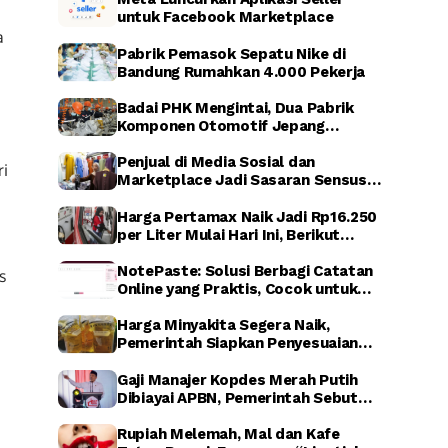
untuk Facebook Marketplace
a
Pabrik Pemasok Sepatu Nike di
Bandung Rumahkan 4.000 Pekerja
Badai PHK Mengintai, Dua Pabrik
Komponen Otomotif Jepang
Dikabarkan Relokasi dari Indonesia
Penjual di Media Sosial dan
ri
Marketplace Jadi Sasaran Sensus
Ekonomi Nasional 2026
Harga Pertamax Naik Jadi Rp16.250
per Liter Mulai Hari Ini, Berikut
Dampaknya
NotePaste: Solusi Berbagi Catatan
s
Online yang Praktis, Cocok untuk
Blogger hingga Affiliate Marketing
Harga Minyakita Segera Naik,
Pemerintah Siapkan Penyesuaian
HET dalam Waktu Dekat
Gaji Manajer Kopdes Merah Putih
Dibiayai APBN, Pemerintah Sebut
untuk Perkuat Ekonomi Desa
Rupiah Melemah, Mal dan Kafe