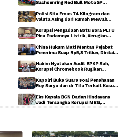
Sachsenring Red Bull MotoGP
Rookies Cup 2026, Indonesia Raya
Berkumandang di Jerman
Polisi Sita Emas 74 Kilogram dan
Valuta Asing dari Rumah Mewah
Sentul, Terkait Dugaan Korupsi PLN,
ASABRI, dan Krakatau Steel
Korupsi Pengadaan Batu Bara PLTU
Picu Padamnya Listrik, Kerugian
Negara Capai Rp5 Triliun
China Hukum Mati Mantan Pejabat
Penerima Suap Rp5,8 Triliun, Dinilai
Rugikan Negara Secara Luar Biasa
Hakim Nyatakan Audit BPKP Sah,
Korupsi Chromebook Rugikan
Negara Rp1,56 Triliun
Kapolri Buka Suara soal Penahanan
Roy Suryo dan dr Tifa Terkait Kasus
Dugaan Ijazah Palsu Jokowi
Eks Kepala BGN Dadan Hindayana
Jadi Tersangka Korupsi MBG,
Kejagung Tahan Tiga Pejabat