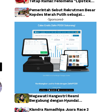
Tetap Ramai: Fenomena “Lipstick
Effect” Jadi Sorotan Warganet
Pemerintah Sebut Rekrutmen Besar
Kopdes Merah Putih sebagai
Investasi SDM Raksasa
-Sponsored-
Megawati Hangestri Resmi
Bergabung dengan Hyundai
Hillstate, Legenda Voli Korea
Sambut Penuh Harapan
Kiandra Ramadhipa Juara Race 2