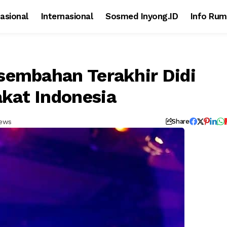
asional
Internasional
Sosmed Inyong.ID
Info Rum
sembahan Terakhir Didi
kat Indonesia
iews
Share