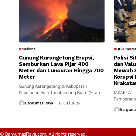
Nasional
Hukum
Na
Gunung Karangetang Erupsi,
Polisi S
Semburkan Lava Pijar 400
dan Valu
Meter dan Luncuran Hingga 700
Mewah S
Meter
Korupsi 
Krakata
Gunung Karangetang di Kabupaten
Kepulauan Siau Tagulandang Biaro (Sitaro),
JAKARTA – 
Sulawesi Utara, kembali...
Pemberanta
Banyumas Raya
13 Juli 2026
(Kortastipid
Banyuma
© BanyumasRaya.com. All rights reserved.