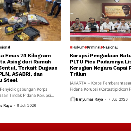
sional
Hukum
Kriminal
Nasional
ita Emas 74 Kilogram
Korupsi Pengadaan Bat
ta Asing dari Rumah
PLTU Picu Padamnya Lis
entul, Terkait Dugaan
Kerugian Negara Capai 
PLN, ASABRI, dan
Triliun
u Steel
JAKARTA – Korps Pemberantasa
Penyidik gabungan Korps
Pidana Korupsi (Kortastipidkor) 
san Tindak Pidana Korupsi
menyidik dugaan...
Banyumas Raya
7 Juli 2026
kor) Polri dan...
s Raya
9 Juli 2026