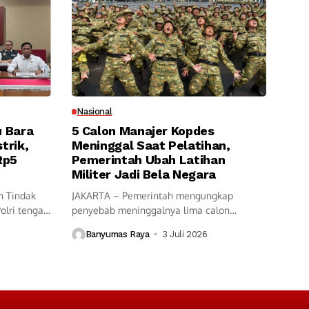
Nasional
u Bara
5 Calon Manajer Kopdes
trik,
Meninggal Saat Pelatihan,
Rp5
Pemerintah Ubah Latihan
Militer Jadi Bela Negara
n Tindak
JAKARTA – Pemerintah mengungkap
Polri tengah
penyebab meninggalnya lima calon
manajer Koperasi Desa (Kopdes)...
Banyumas Raya
3 Juli 2026