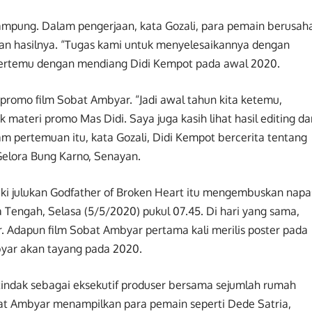
ampung. Dalam pengerjaan, kata Gozali, para pemain berusah
n hasilnya. “Tugas kami untuk menyelesaikannya dengan
r bertemu dengan mendiang Didi Kempot pada awal 2020.
k promo film Sobat Ambyar. “Jadi awal tahun kita ketemu,
k materi promo Mas Didi. Saya juga kasih lihat hasil editing da
am pertemuan itu, kata Gozali, Didi Kempot bercerita tentang
Gelora Bung Karno, Senayan.
liki julukan Godfather of Broken Heart itu mengembuskan napa
a Tengah, Selasa (5/5/2020) pukul 07.45. Di hari yang sama,
 Adapun film Sobat Ambyar pertama kali merilis poster pada
byar akan tayang pada 2020.
tindak sebagai eksekutif produser bersama sejumlah rumah
obat Ambyar menampilkan para pemain seperti Dede Satria,