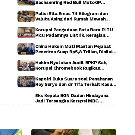
Sachsenring Red Bull MotoGP
Rookies Cup 2026, Indonesia Raya
Berkumandang di Jerman
Polisi Sita Emas 74 Kilogram dan
Valuta Asing dari Rumah Mewah
Sentul, Terkait Dugaan Korupsi PLN,
ASABRI, dan Krakatau Steel
Korupsi Pengadaan Batu Bara PLTU
Picu Padamnya Listrik, Kerugian
Negara Capai Rp5 Triliun
China Hukum Mati Mantan Pejabat
Penerima Suap Rp5,8 Triliun, Dinilai
Rugikan Negara Secara Luar Biasa
Hakim Nyatakan Audit BPKP Sah,
Korupsi Chromebook Rugikan
Negara Rp1,56 Triliun
Kapolri Buka Suara soal Penahanan
Roy Suryo dan dr Tifa Terkait Kasus
Dugaan Ijazah Palsu Jokowi
Eks Kepala BGN Dadan Hindayana
Jadi Tersangka Korupsi MBG,
Kejagung Tahan Tiga Pejabat