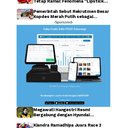
Tetap Ramai: Fenomena “Lipstick
Effect” Jadi Sorotan Warganet
Pemerintah Sebut Rekrutmen Besar
Kopdes Merah Putih sebagai
Investasi SDM Raksasa
-Sponsored-
Megawati Hangestri Resmi
Bergabung dengan Hyundai
Hillstate, Legenda Voli Korea
Sambut Penuh Harapan
Kiandra Ramadhipa Juara Race 2