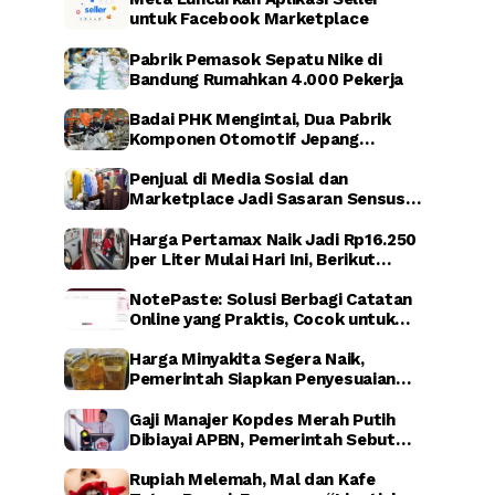
untuk Facebook Marketplace
Pabrik Pemasok Sepatu Nike di
Bandung Rumahkan 4.000 Pekerja
Badai PHK Mengintai, Dua Pabrik
Komponen Otomotif Jepang
Dikabarkan Relokasi dari Indonesia
Penjual di Media Sosial dan
Marketplace Jadi Sasaran Sensus
Ekonomi Nasional 2026
Harga Pertamax Naik Jadi Rp16.250
per Liter Mulai Hari Ini, Berikut
Dampaknya
NotePaste: Solusi Berbagi Catatan
Online yang Praktis, Cocok untuk
Blogger hingga Affiliate Marketing
Harga Minyakita Segera Naik,
Pemerintah Siapkan Penyesuaian
HET dalam Waktu Dekat
Gaji Manajer Kopdes Merah Putih
Dibiayai APBN, Pemerintah Sebut
untuk Perkuat Ekonomi Desa
Rupiah Melemah, Mal dan Kafe