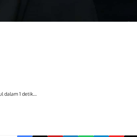
ul dalam
0
detik...