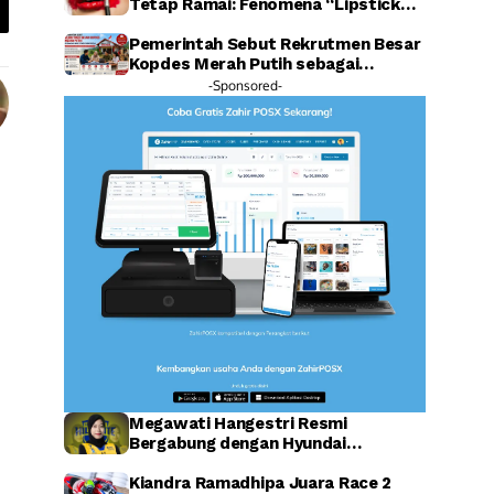
Tetap Ramai: Fenomena “Lipstick
Effect” Jadi Sorotan Warganet
Pemerintah Sebut Rekrutmen Besar
Kopdes Merah Putih sebagai
Investasi SDM Raksasa
-Sponsored-
Megawati Hangestri Resmi
Bergabung dengan Hyundai
Hillstate, Legenda Voli Korea
Sambut Penuh Harapan
Kiandra Ramadhipa Juara Race 2