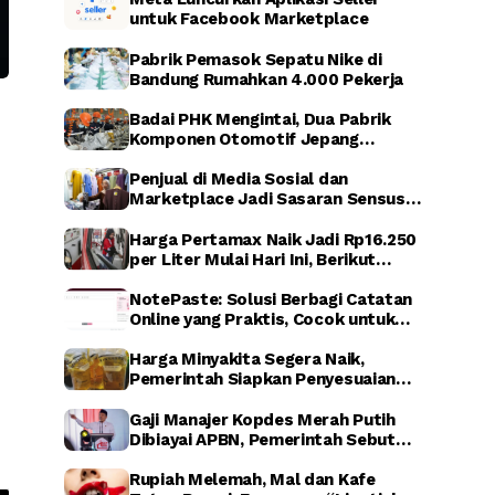
untuk Facebook Marketplace
Pabrik Pemasok Sepatu Nike di
Bandung Rumahkan 4.000 Pekerja
Badai PHK Mengintai, Dua Pabrik
Komponen Otomotif Jepang
Dikabarkan Relokasi dari Indonesia
Penjual di Media Sosial dan
Marketplace Jadi Sasaran Sensus
Ekonomi Nasional 2026
Harga Pertamax Naik Jadi Rp16.250
per Liter Mulai Hari Ini, Berikut
Dampaknya
NotePaste: Solusi Berbagi Catatan
Online yang Praktis, Cocok untuk
Blogger hingga Affiliate Marketing
Harga Minyakita Segera Naik,
Pemerintah Siapkan Penyesuaian
HET dalam Waktu Dekat
Gaji Manajer Kopdes Merah Putih
Dibiayai APBN, Pemerintah Sebut
untuk Perkuat Ekonomi Desa
Rupiah Melemah, Mal dan Kafe