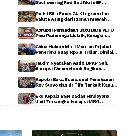
Sachsenring Red Bull MotoGP
Rookies Cup 2026, Indonesia Raya
Berkumandang di Jerman
Polisi Sita Emas 74 Kilogram dan
Valuta Asing dari Rumah Mewah
Sentul, Terkait Dugaan Korupsi PLN,
ASABRI, dan Krakatau Steel
Korupsi Pengadaan Batu Bara PLTU
Picu Padamnya Listrik, Kerugian
Negara Capai Rp5 Triliun
China Hukum Mati Mantan Pejabat
Penerima Suap Rp5,8 Triliun, Dinilai
Rugikan Negara Secara Luar Biasa
Hakim Nyatakan Audit BPKP Sah,
Korupsi Chromebook Rugikan
Negara Rp1,56 Triliun
Kapolri Buka Suara soal Penahanan
Roy Suryo dan dr Tifa Terkait Kasus
Dugaan Ijazah Palsu Jokowi
Eks Kepala BGN Dadan Hindayana
Jadi Tersangka Korupsi MBG,
Kejagung Tahan Tiga Pejabat