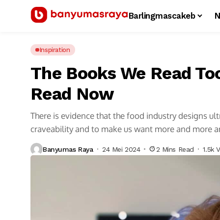
Barlingmascakeb
N
Inspiration
The Books We Read Too
Read Now
There is evidence that the food industry designs u
craveability and to make us want more and more 
Banyumas Raya
24 Mei 2024
2 Mins Read
1.5k 