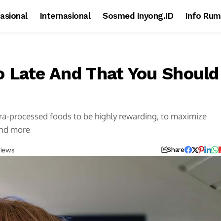
asional
Internasional
Sosmed Inyong.ID
Info Rum
 Late And That You Should
ltra-processed foods to be highly rewarding, to maximize
and more
Views
Share