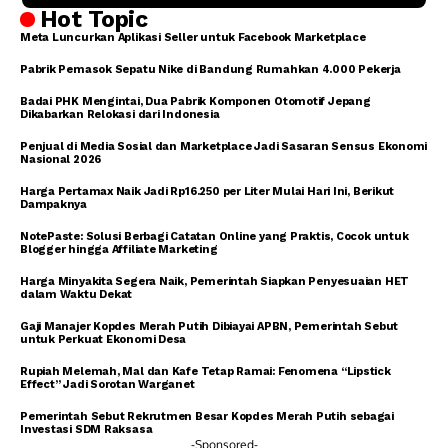
Hot Topic
Meta Luncurkan Aplikasi Seller untuk Facebook Marketplace
Pabrik Pemasok Sepatu Nike di Bandung Rumahkan 4.000 Pekerja
Badai PHK Mengintai, Dua Pabrik Komponen Otomotif Jepang
Dikabarkan Relokasi dari Indonesia
Penjual di Media Sosial dan Marketplace Jadi Sasaran Sensus Ekonomi
Nasional 2026
Harga Pertamax Naik Jadi Rp16.250 per Liter Mulai Hari Ini, Berikut
Dampaknya
NotePaste: Solusi Berbagi Catatan Online yang Praktis, Cocok untuk
Blogger hingga Affiliate Marketing
Harga Minyakita Segera Naik, Pemerintah Siapkan Penyesuaian HET
dalam Waktu Dekat
Gaji Manajer Kopdes Merah Putih Dibiayai APBN, Pemerintah Sebut
untuk Perkuat Ekonomi Desa
Rupiah Melemah, Mal dan Kafe Tetap Ramai: Fenomena “Lipstick
Effect” Jadi Sorotan Warganet
Pemerintah Sebut Rekrutmen Besar Kopdes Merah Putih sebagai
Investasi SDM Raksasa
-Sponsored-