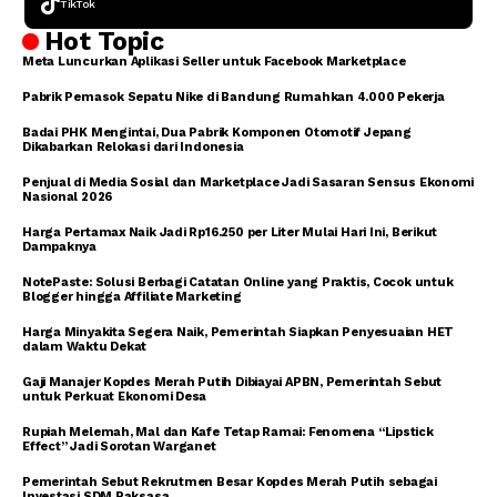
TikTok
Hot Topic
Meta Luncurkan Aplikasi Seller untuk Facebook Marketplace
Pabrik Pemasok Sepatu Nike di Bandung Rumahkan 4.000 Pekerja
Badai PHK Mengintai, Dua Pabrik Komponen Otomotif Jepang
Dikabarkan Relokasi dari Indonesia
Penjual di Media Sosial dan Marketplace Jadi Sasaran Sensus Ekonomi
Nasional 2026
Harga Pertamax Naik Jadi Rp16.250 per Liter Mulai Hari Ini, Berikut
Dampaknya
NotePaste: Solusi Berbagi Catatan Online yang Praktis, Cocok untuk
Blogger hingga Affiliate Marketing
Harga Minyakita Segera Naik, Pemerintah Siapkan Penyesuaian HET
dalam Waktu Dekat
Gaji Manajer Kopdes Merah Putih Dibiayai APBN, Pemerintah Sebut
untuk Perkuat Ekonomi Desa
Rupiah Melemah, Mal dan Kafe Tetap Ramai: Fenomena “Lipstick
Effect” Jadi Sorotan Warganet
Pemerintah Sebut Rekrutmen Besar Kopdes Merah Putih sebagai
Investasi SDM Raksasa