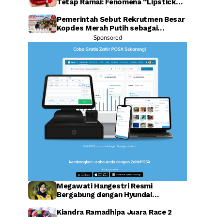
Tetap Ramai: Fenomena “Lipstick
Effect” Jadi Sorotan Warganet
Pemerintah Sebut Rekrutmen Besar
Kopdes Merah Putih sebagai
Investasi SDM Raksasa
-Sponsored-
Megawati Hangestri Resmi
Bergabung dengan Hyundai
Hillstate, Legenda Voli Korea
Sambut Penuh Harapan
Kiandra Ramadhipa Juara Race 2