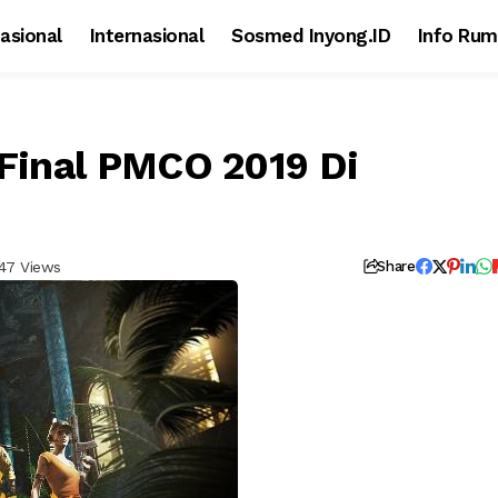
asional
Internasional
Sosmed Inyong.ID
Info Rum
 Final PMCO 2019 Di
147 Views
Share