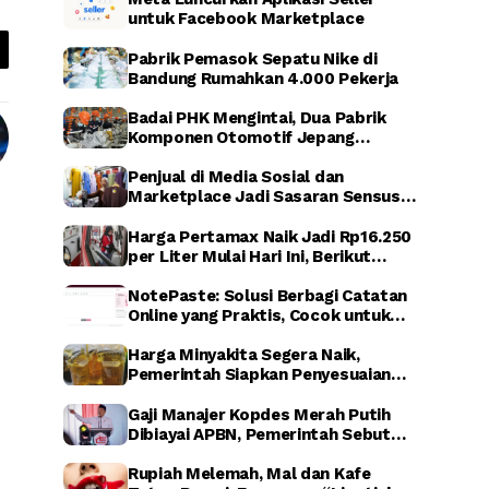
untuk Facebook Marketplace
Pabrik Pemasok Sepatu Nike di
Bandung Rumahkan 4.000 Pekerja
Badai PHK Mengintai, Dua Pabrik
Komponen Otomotif Jepang
Dikabarkan Relokasi dari Indonesia
Penjual di Media Sosial dan
Marketplace Jadi Sasaran Sensus
Ekonomi Nasional 2026
Harga Pertamax Naik Jadi Rp16.250
per Liter Mulai Hari Ini, Berikut
Dampaknya
NotePaste: Solusi Berbagi Catatan
Online yang Praktis, Cocok untuk
Blogger hingga Affiliate Marketing
Harga Minyakita Segera Naik,
Pemerintah Siapkan Penyesuaian
HET dalam Waktu Dekat
Gaji Manajer Kopdes Merah Putih
Dibiayai APBN, Pemerintah Sebut
untuk Perkuat Ekonomi Desa
Rupiah Melemah, Mal dan Kafe