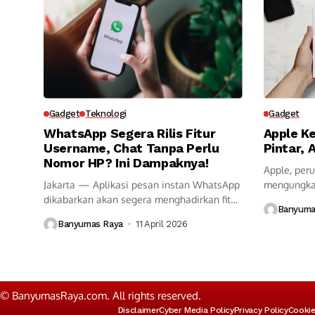
Gadget
Teknologi
Gadget
WhatsApp Segera Rilis Fitur
Apple K
Username, Chat Tanpa Perlu
Pintar, 
Nomor HP? Ini Dampaknya!
Apple, per
Jakarta — Aplikasi pesan instan WhatsApp
mengungka
dikabarkan akan segera menghadirkan fitur
pengembang
Banyuma
baru...
Banyumas Raya
11 April 2026
© BanyumasRaya.com. All rights reserved.
Disclaimer
Cyber Media Policy
Privacy Policy
Cookie