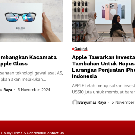
Gadget
embangkan Kacamata
Apple Tawarkan Investa
Apple Glass
Tambahan Untuk Hapus
Larangan Penjualan iPho
usahaan teknologi gawai asal AS,
Indonesia
pkan akan melakukan
an terhadap produk...
APPLE telah mengusulkan invest
s Raya
5 November 2024
US$10 juta untuk membuat bara
tambahan di...
Banyumas Raya
5 November
 Policy
Terms & Conditions
Contact Us