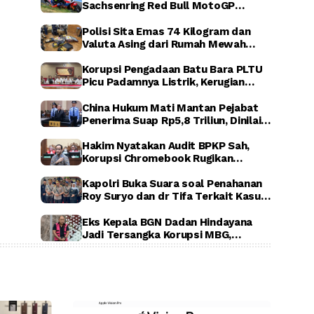
Sachsenring Red Bull MotoGP
Rookies Cup 2026, Indonesia Raya
Berkumandang di Jerman
Polisi Sita Emas 74 Kilogram dan
Valuta Asing dari Rumah Mewah
Sentul, Terkait Dugaan Korupsi PLN,
ASABRI, dan Krakatau Steel
Korupsi Pengadaan Batu Bara PLTU
Picu Padamnya Listrik, Kerugian
Negara Capai Rp5 Triliun
China Hukum Mati Mantan Pejabat
Penerima Suap Rp5,8 Triliun, Dinilai
Rugikan Negara Secara Luar Biasa
Hakim Nyatakan Audit BPKP Sah,
Korupsi Chromebook Rugikan
Negara Rp1,56 Triliun
Kapolri Buka Suara soal Penahanan
Roy Suryo dan dr Tifa Terkait Kasus
Dugaan Ijazah Palsu Jokowi
Eks Kepala BGN Dadan Hindayana
Jadi Tersangka Korupsi MBG,
Kejagung Tahan Tiga Pejabat