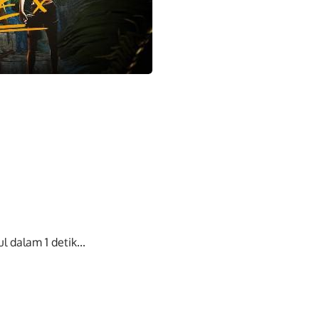
ul dalam
0
detik...