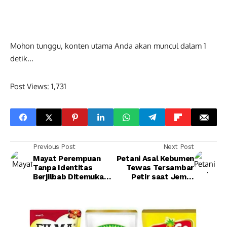
Mohon tunggu, konten utama Anda akan muncul dalam
0
detik...
Post Views:
1,731
Previous Post
Next Post
Mayat Perempuan
Petani Asal Kebumen
Tanpa Identitas
Tewas Tersambar
Berjilbab Ditemukan
Petir saat Jemur
Tergeletak di Pinggir
Padi Begini
Sawah di Adiraja
Kronologinya Semua
Adipala
Halaman