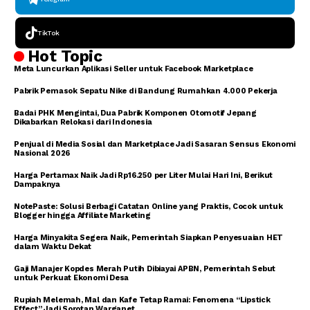
TikTok
Hot Topic
Meta Luncurkan Aplikasi Seller untuk Facebook Marketplace
Pabrik Pemasok Sepatu Nike di Bandung Rumahkan 4.000 Pekerja
Badai PHK Mengintai, Dua Pabrik Komponen Otomotif Jepang
Dikabarkan Relokasi dari Indonesia
Penjual di Media Sosial dan Marketplace Jadi Sasaran Sensus Ekonomi
Nasional 2026
Harga Pertamax Naik Jadi Rp16.250 per Liter Mulai Hari Ini, Berikut
Dampaknya
NotePaste: Solusi Berbagi Catatan Online yang Praktis, Cocok untuk
Blogger hingga Affiliate Marketing
Harga Minyakita Segera Naik, Pemerintah Siapkan Penyesuaian HET
dalam Waktu Dekat
Gaji Manajer Kopdes Merah Putih Dibiayai APBN, Pemerintah Sebut
untuk Perkuat Ekonomi Desa
Rupiah Melemah, Mal dan Kafe Tetap Ramai: Fenomena “Lipstick
Effect” Jadi Sorotan Warganet