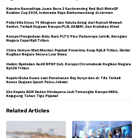
Kiandra Ramadhipa Juara Race 2 Sachsenring Red Bull MotoGP
Rookies Cup 2026, Indonesia Raya Berkumandang di Jerman
Polisi Sita Emas 74 Kilogram dan Valuta Asing dari Rumah Mewah
Sentul, Terkait Dugaan Korupsi PLN, ASABRI, dan Krakatau Steel
Korupsi Pengadaan Batu Bara PLTU Picu Padamnya Listrik, Kerugian
Negara Capai Rp5 Triliun
China Hukum Mati Mantan Pejabat Penerima Suap Rp5,8 Triliun, Dinilai
Rugikan Negara Secara Luar Biasa
Hakim Nyatakan Audit BPKP Sah, Korupsi Chromebook Rugikan Negara
Rp1,56 Triliun
Kapolri Buka Suara soal Penahanan Roy Suryo dan dr Tifa Terkait
Kasus Dugaan Ijazah Palsu Jokowi
Eks Kepala BGN Dadan Hindayana Jadi Tersangka Korupsi MBG,
Kejagung Tahan Tiga Pejabat
Related Articles