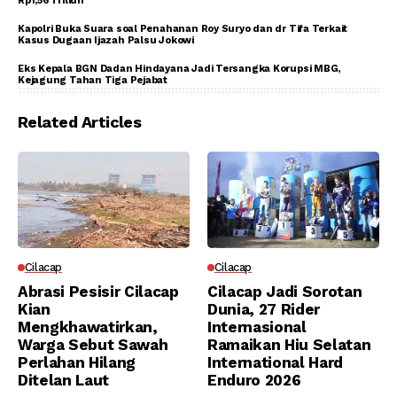
Rp1,56 Triliun
Kapolri Buka Suara soal Penahanan Roy Suryo dan dr Tifa Terkait
Kasus Dugaan Ijazah Palsu Jokowi
Eks Kepala BGN Dadan Hindayana Jadi Tersangka Korupsi MBG,
Kejagung Tahan Tiga Pejabat
Related Articles
Cilacap
Cilacap
Abrasi Pesisir Cilacap
Cilacap Jadi Sorotan
Kian
Dunia, 27 Rider
Mengkhawatirkan,
Internasional
Warga Sebut Sawah
Ramaikan Hiu Selatan
Perlahan Hilang
International Hard
Ditelan Laut
Enduro 2026