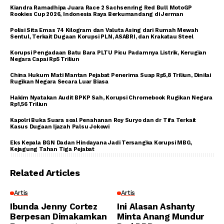
Kiandra Ramadhipa Juara Race 2 Sachsenring Red Bull MotoGP
Rookies Cup 2026, Indonesia Raya Berkumandang di Jerman
Polisi Sita Emas 74 Kilogram dan Valuta Asing dari Rumah Mewah
Sentul, Terkait Dugaan Korupsi PLN, ASABRI, dan Krakatau Steel
Korupsi Pengadaan Batu Bara PLTU Picu Padamnya Listrik, Kerugian
Negara Capai Rp5 Triliun
China Hukum Mati Mantan Pejabat Penerima Suap Rp5,8 Triliun, Dinilai
Rugikan Negara Secara Luar Biasa
Hakim Nyatakan Audit BPKP Sah, Korupsi Chromebook Rugikan Negara
Rp1,56 Triliun
Kapolri Buka Suara soal Penahanan Roy Suryo dan dr Tifa Terkait
Kasus Dugaan Ijazah Palsu Jokowi
Eks Kepala BGN Dadan Hindayana Jadi Tersangka Korupsi MBG,
Kejagung Tahan Tiga Pejabat
Related Articles
Artis
Artis
Ibunda Jenny Cortez
Ini Alasan Ashanty
Berpesan Dimakamkan
Minta Anang Mundur