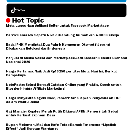
TikTok
Hot Topic
Meta Luncurkan Aplikasi Seller untuk Facebook Marketplace
Pabrik Pemasok Sepatu Nike di Bandung Rumahkan 4.000 Pekerja
Badai PHK Mengintai, Dua Pabrik Komponen Otomotif Jepang
Dikabarkan Relokasi dari Indonesia
Penjual di Media Sosial dan Marketplace Jadi Sasaran Sensus Ekonomi
Nasional 2026
Harga Pertamax Naik Jadi Rp16.250 per Liter Mulai Hari Ini, Berikut
Dampaknya
NotePaste: Solusi Berbagi Catatan Online yang Praktis, Cocok untuk
Blogger hingga Affiliate Marketing
Harga Minyakita Segera Naik, Pemerintah Siapkan Penyesuaian HET
dalam Waktu Dekat
Gaji Manajer Kopdes Merah Putih Dibiayai APBN, Pemerintah Sebut
untuk Perkuat Ekonomi Desa
Rupiah Melemah, Mal dan Kafe Tetap Ramai: Fenomena “Lipstick
Effect” Jadi Sorotan Warganet