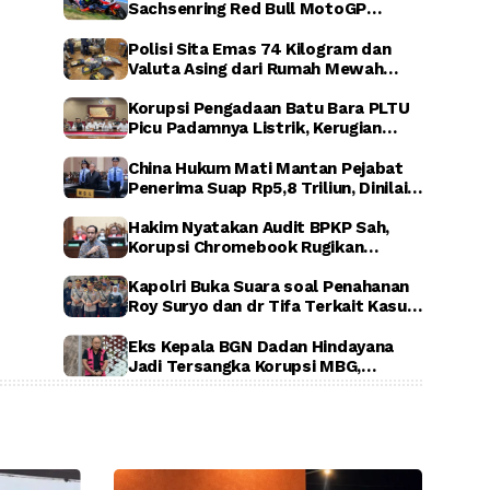
Sachsenring Red Bull MotoGP
Rookies Cup 2026, Indonesia Raya
Berkumandang di Jerman
Polisi Sita Emas 74 Kilogram dan
Valuta Asing dari Rumah Mewah
Sentul, Terkait Dugaan Korupsi PLN,
ASABRI, dan Krakatau Steel
Korupsi Pengadaan Batu Bara PLTU
Picu Padamnya Listrik, Kerugian
Negara Capai Rp5 Triliun
China Hukum Mati Mantan Pejabat
Penerima Suap Rp5,8 Triliun, Dinilai
Rugikan Negara Secara Luar Biasa
Hakim Nyatakan Audit BPKP Sah,
Korupsi Chromebook Rugikan
Negara Rp1,56 Triliun
Kapolri Buka Suara soal Penahanan
Roy Suryo dan dr Tifa Terkait Kasus
Dugaan Ijazah Palsu Jokowi
Eks Kepala BGN Dadan Hindayana
Jadi Tersangka Korupsi MBG,
Kejagung Tahan Tiga Pejabat