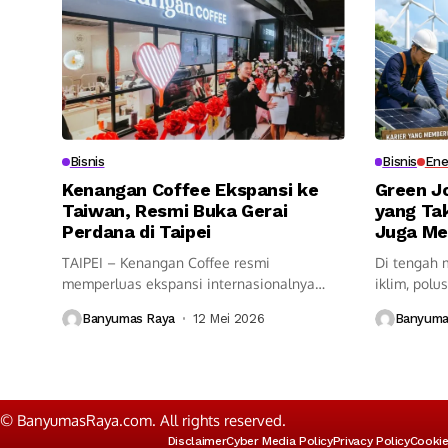
Bisnis
Bisnis
Ene
Kenangan Coffee Ekspansi ke
Green J
Taiwan, Resmi Buka Gerai
yang Tak
Perdana di Taipei
Juga Me
TAIPEI – Kenangan Coffee resmi
Di tengah 
memperluas ekspansi internasionalnya
iklim, polus
dengan membuka gerai perdana...
kerja...
Banyumas Raya
12 Mei 2026
Banyuma
© BanyumasRaya.com. All rights reserved.
Disclaimer
Cyber Media Policy
Privacy Policy
Cookie