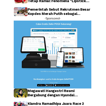
Tetap Ramai: Fenomena “Lipstick
Effect” Jadi Sorotan Warganet
Pemerintah Sebut Rekrutmen Besar
Kopdes Merah Putih sebagai
Investasi SDM Raksasa
-Sponsored-
Megawati Hangestri Resmi
Bergabung dengan Hyundai
Hillstate, Legenda Voli Korea
Sambut Penuh Harapan
Kiandra Ramadhipa Juara Race 2