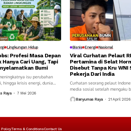
rgi
Lingkungan Hidup
Bisnis
Energi
Nasional
obs: Profesi Masa Depan
Viral Curhatan Pelaut RI
 Hanya Cari Uang, Tapi
Pertamina di Selat Hor
nyelamatkan Bumi
Disebut Tanpa Kru WNI
Pekerja Dari India
meningkatnya isu perubahan
i, hingga krisis energi, dunia
Curhatan seorang pelaut Indones
media sosial setelah mengaku 
s Raya
7 Mei 2026
kapal...
Banyumas Raya
21 April 2026
 Policy
Terms & Conditions
Contact Us