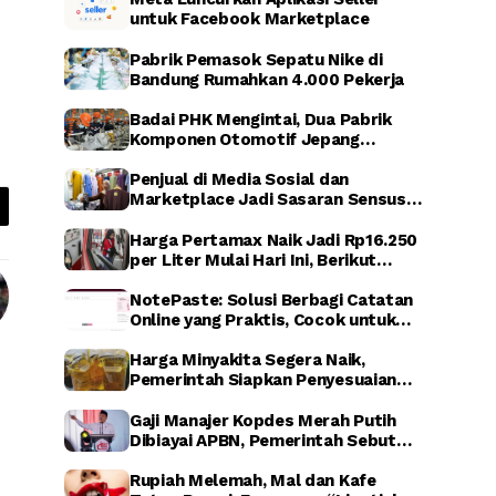
untuk Facebook Marketplace
Pabrik Pemasok Sepatu Nike di
Bandung Rumahkan 4.000 Pekerja
Badai PHK Mengintai, Dua Pabrik
Komponen Otomotif Jepang
Dikabarkan Relokasi dari Indonesia
Penjual di Media Sosial dan
Marketplace Jadi Sasaran Sensus
Ekonomi Nasional 2026
Harga Pertamax Naik Jadi Rp16.250
per Liter Mulai Hari Ini, Berikut
Dampaknya
NotePaste: Solusi Berbagi Catatan
Online yang Praktis, Cocok untuk
Blogger hingga Affiliate Marketing
Harga Minyakita Segera Naik,
Pemerintah Siapkan Penyesuaian
HET dalam Waktu Dekat
Gaji Manajer Kopdes Merah Putih
Dibiayai APBN, Pemerintah Sebut
untuk Perkuat Ekonomi Desa
Rupiah Melemah, Mal dan Kafe