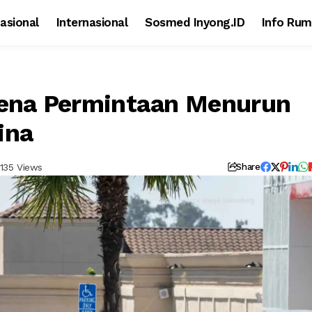
asional
Internasional
Sosmed Inyong.ID
Info Rum
rena Permintaan Menurun
ina
135 Views
Share