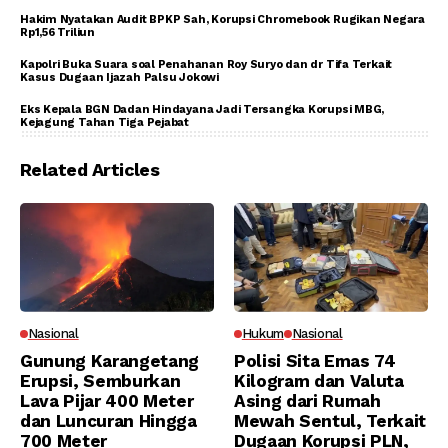
Hakim Nyatakan Audit BPKP Sah, Korupsi Chromebook Rugikan Negara
Rp1,56 Triliun
Kapolri Buka Suara soal Penahanan Roy Suryo dan dr Tifa Terkait
Kasus Dugaan Ijazah Palsu Jokowi
Eks Kepala BGN Dadan Hindayana Jadi Tersangka Korupsi MBG,
Kejagung Tahan Tiga Pejabat
Related Articles
Nasional
Hukum
Nasional
Gunung Karangetang
Polisi Sita Emas 74
Erupsi, Semburkan
Kilogram dan Valuta
Lava Pijar 400 Meter
Asing dari Rumah
dan Luncuran Hingga
Mewah Sentul, Terkait
700 Meter
Dugaan Korupsi PLN,