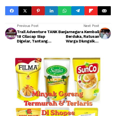
Previous Post
Next Post
Trail Adventure TANK
Banjarnegara Kembali
18 Cilacap Siap
Berduka, Ratusan
Digelar, Tantang
Warga Diungsikan
Rider Taklukkan Jalur
Akibat Tanah
MenanTANK 50 Km
Bergerak