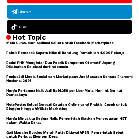
Telegram
TikTok
Hot Topic
Meta Luncurkan Aplikasi Seller untuk Facebook Marketplace
Pabrik Pemasok Sepatu Nike di Bandung Rumahkan 4.000 Pekerja
Badai PHK Mengintai, Dua Pabrik Komponen Otomotif Jepang
Dikabarkan Relokasi dari Indonesia
Penjual di Media Sosial dan Marketplace Jadi Sasaran Sensus Ekonomi
Nasional 2026
Harga Pertamax Naik Jadi Rp16.250 per Liter Mulai Hari Ini, Berikut
Dampaknya
NotePaste: Solusi Berbagi Catatan Online yang Praktis, Cocok untuk
Blogger hingga Affiliate Marketing
Harga Minyakita Segera Naik, Pemerintah Siapkan Penyesuaian HET
dalam Waktu Dekat
Gaji Manajer Kopdes Merah Putih Dibiayai APBN, Pemerintah Sebut
untuk Perkuat Ekonomi Desa