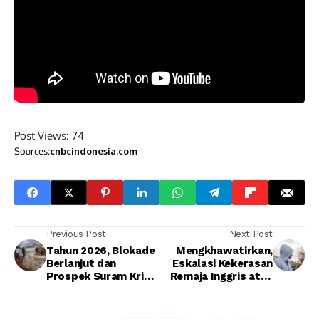
Post Views:
74
Sources:
cnbcindonesia.com
Previous Post
Next Post
Tahun 2026, Blokade
Mengkhawatirkan,
Berlanjut dan
Eskalasi Kekerasan
Prospek Suram Krisis
Remaja Inggris atas
Kemanusiaan di Jalur
Orang Tua
Gaza