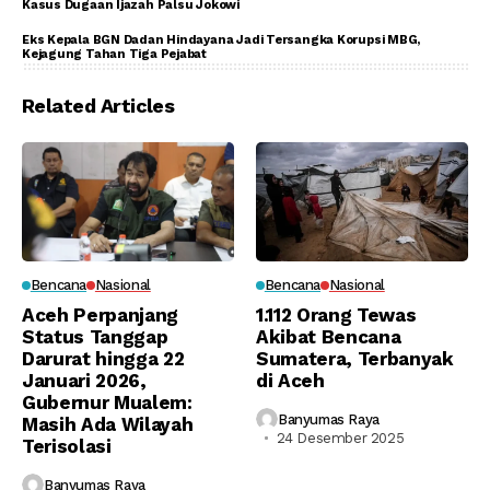
Kasus Dugaan Ijazah Palsu Jokowi
Eks Kepala BGN Dadan Hindayana Jadi Tersangka Korupsi MBG,
Kejagung Tahan Tiga Pejabat
Related Articles
Bencana
Nasional
Bencana
Nasional
Aceh Perpanjang
1.112 Orang Tewas
Status Tanggap
Akibat Bencana
Darurat hingga 22
Sumatera, Terbanyak
Januari 2026,
di Aceh
Gubernur Mualem:
Banyumas Raya
Masih Ada Wilayah
24 Desember 2025
Terisolasi
Banyumas Raya