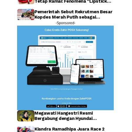
Tetap Ramai: Fenomena “Lipstick
Effect” Jadi Sorotan Warganet
Pemerintah Sebut Rekrutmen Besar
Kopdes Merah Putih sebagai
Investasi SDM Raksasa
-Sponsored-
Megawati Hangestri Resmi
Bergabung dengan Hyundai
Hillstate, Legenda Voli Korea
Sambut Penuh Harapan
Kiandra Ramadhipa Juara Race 2