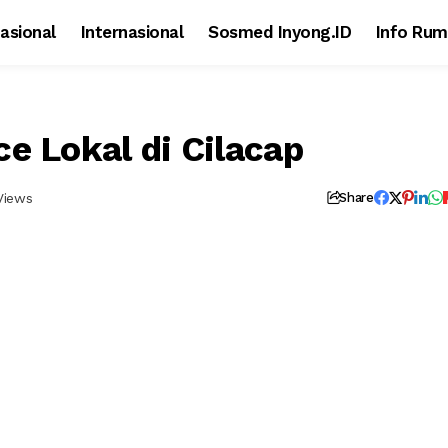
asional
Internasional
Sosmed Inyong.ID
Info Rum
e Lokal di Cilacap
Views
Share