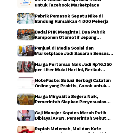
untuk Facebook Marketplace
Pabrik Pemasok Sepatu Nike di
Bandung Rumahkan 4.000 Pekerja
Badai PHK Mengintai, Dua Pabrik
Komponen Otomotif Jepang
Dikabarkan Relokasi dari Indonesia
Penjual di Media Sosial dan
Marketplace Jadi Sasaran Sensus
Ekonomi Nasional 2026
Harga Pertamax Naik Jadi Rp16.250
per Liter Mulai Hari Ini, Berikut
Dampaknya
NotePaste: Solusi Berbagi Catatan
Online yang Praktis, Cocok untuk
Blogger hingga Affiliate Marketing
Harga Minyakita Segera Naik,
Pemerintah Siapkan Penyesuaian
HET dalam Waktu Dekat
Gaji Manajer Kopdes Merah Putih
Dibiayai APBN, Pemerintah Sebut
untuk Perkuat Ekonomi Desa
Rupiah Melemah, Mal dan Kafe