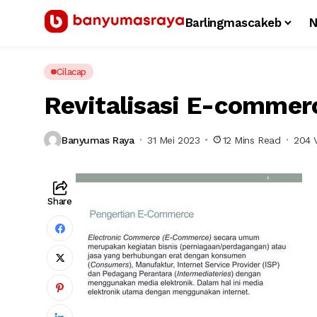
Barlingmascakeb
N
Cilacap
Revitalisasi E-commerc
Banyumas Raya
31 Mei 2023
12 Mins Read
204 
Share