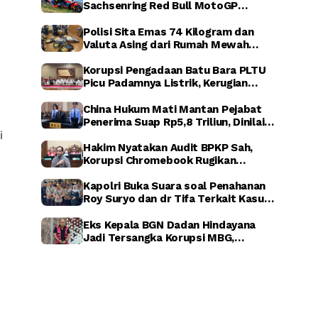
Sachsenring Red Bull MotoGP
Rookies Cup 2026, Indonesia Raya
Berkumandang di Jerman
Polisi Sita Emas 74 Kilogram dan
Valuta Asing dari Rumah Mewah
Sentul, Terkait Dugaan Korupsi PLN,
ASABRI, dan Krakatau Steel
Korupsi Pengadaan Batu Bara PLTU
Picu Padamnya Listrik, Kerugian
Negara Capai Rp5 Triliun
China Hukum Mati Mantan Pejabat
Penerima Suap Rp5,8 Triliun, Dinilai
i
Rugikan Negara Secara Luar Biasa
Hakim Nyatakan Audit BPKP Sah,
Korupsi Chromebook Rugikan
Negara Rp1,56 Triliun
Kapolri Buka Suara soal Penahanan
Roy Suryo dan dr Tifa Terkait Kasus
Dugaan Ijazah Palsu Jokowi
Eks Kepala BGN Dadan Hindayana
Jadi Tersangka Korupsi MBG,
Kejagung Tahan Tiga Pejabat