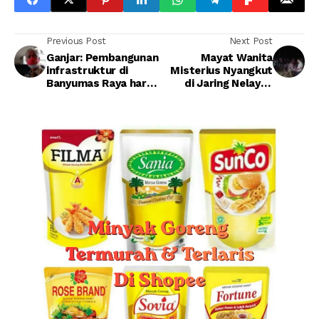
Previous Post
Next Post
Ganjar: Pembangunan
Mayat Wanita
infrastruktur di
Misterius Nyangkut
Banyumas Raya harus
di Jaring Nelayan
terintegrasi
Cilacap, Berikut
Cirinya