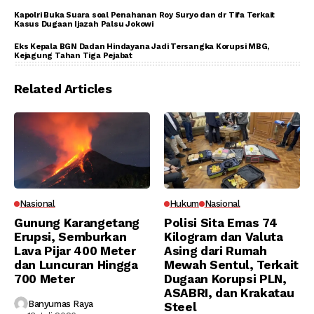
Kapolri Buka Suara soal Penahanan Roy Suryo dan dr Tifa Terkait
Kasus Dugaan Ijazah Palsu Jokowi
Eks Kepala BGN Dadan Hindayana Jadi Tersangka Korupsi MBG,
Kejagung Tahan Tiga Pejabat
Related Articles
Nasional
Hukum
Nasional
Gunung Karangetang
Polisi Sita Emas 74
Erupsi, Semburkan
Kilogram dan Valuta
Lava Pijar 400 Meter
Asing dari Rumah
dan Luncuran Hingga
Mewah Sentul, Terkait
700 Meter
Dugaan Korupsi PLN,
ASABRI, dan Krakatau
Banyumas Raya
Steel